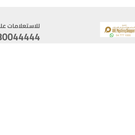
للاستعلامات على م
80044444
وقع
سخ
ؤولية
أغسطس 07, 2026 21:27:16
آخر تحديث
خصوصية
أفضل تصفح للموقع يتوجب أن 
كام
يدعم الموقع أحدث إصدار من متصفحات
ذية الرقمية