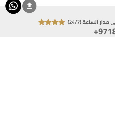
دار الساعة (24/7)
+971
تكون دقة الشاشة 1920x1080
 انترنت اكسبلورر 10.0+ ،فاير فوكس ، كروم