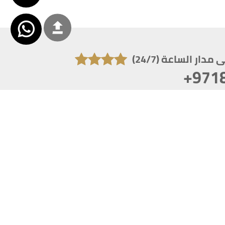
دار الساعة (24/7)
+971
تكون دقة الشاشة 1920x1080
 انترنت اكسبلورر 10.0+ ،فاير فوكس ، كروم