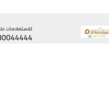
للاستعلامات على م
80044444
وقع
سخ
ؤولية
أغسطس 09, 2026 23:42:11
آخر تحديث
خصوصية
أفضل تصفح للموقع يتوجب أن 
كام
يدعم الموقع أحدث إصدار من متصفحات
ذية الرقمية