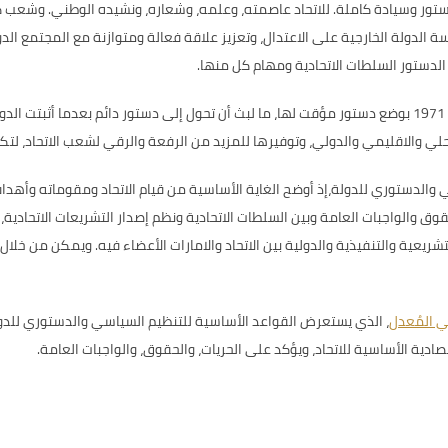
دستور وسيادة كاملة. للاتحاد عاصمته، وعلمه، وشعاره، ونشيده الوطني. وشعب ك
ة الدولة الخارجية على الاعتدال، وتعزيز علاقة فعالة ومتوازنة مع المجتمع ال
 الدستور السلطات الاتحادية ومهام كل منها.
وقامت دولة الامارات العربية المتحدة منذ نشأتها في 2 ديسمبر 1971 بوضع دستور مؤقت لها، ما لبث أن تحول إلى
 والاقليمي والدولي، وتوفيرها للمزيد من الرفعة والرقي لشعب الاتحاد، لتكون
 والدستوري للدولة،إذ أوضح الغاية الأساسية من قيام الاتحاد ومقوماته وأهدا
قوق والواجبات العامة وبين السلطات الاتحادية ونظم إصدار التشريعات الاتحادية،
شريعية والتنفيذية والدولية بين الاتحاد والامارات الأعضاء فيه. ويمكن من خلا
تي المُعدل
، الذي يستعرض القواعد الأساسية للتنظيم السياسي والدستوري للدولة
ادية الأساسية للاتحاد، ويؤكد على الحريات، والحقوق، والواجبات العامة.