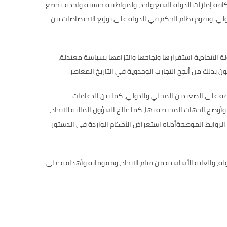
افة إمارات الدولة السبع واحد، ولمواطنيه جنسية واحدة. يخضع
دولي. ويقوم نظام الحكم في الدولة على توزيع الاختصاصات بين
 دستور دائم بعدما أثبتت الدولة الاتحادية استقرارها ونجاحها والتزامها بسياسة معتدلة،
 بذلك من أنجح التجارب الوحدوية في التاريخ المعاصر.
فه على الصعيدين المحلي والدولي، كما بين الدعامات
 وأوضح الجهات المختصة بها، كما عالج الشؤون المالية للاتحاد،
ل الروابط الموضحةأدناه استعراض الأحكام الواردة في الدستور
، والغاية الأساسية من قيام الاتحاد، ومقوماته وأهدافه على