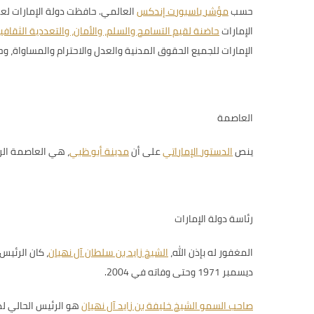
حسب
مؤشر باسبورت إندكس
العالمي. حافظت دولة الإمارات لع
الإمارات
حاضنة لقيم التسامح والسلم، والأمان، والتعددية الثقافي
الإمارات للجميع الحقوق المدنية والعدل والاحترام والمساواة، وح
العاصمة
ينص
الدستور الإماراتي
على أن
مدينة أبو ظبي
، هي العاصمة الر
رئاسة دولة الإمارات
المغفور له بإذن الله،
الشيخ زايد بن سلطان آل نهيان
ديسمبر 1971 وحتى وفاته في 2004.
صاحب السمو الشيخ خليفة بن زايد آل نهيان
هو الرئيس الحالي لد