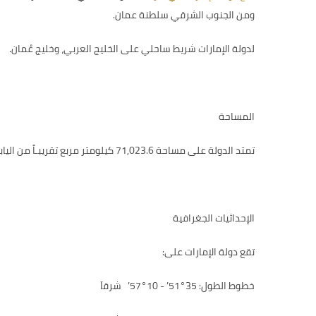
ومن الجنوب الشرقي سلطنة عمان.
لدولة الإمارات شريط ساحلي على الخليج العربي، وخليج عُمان.
المساحة
تمتد الدولة على مساحة 71,023.6 كيلومتر مربع تقريبـاً من اليابسة، وتشمل هذه المساحة مجموعة جزر في الخليج العربي، وتبلغ مساحة البحر الإقليمية 27,624.9 كيلومتر مربع تقريباً.
الإحداثيات الجغرافية
تقع دولة الإمارات على:
خطوط الطول:
51°35’ - 57°10’
شرقاَ