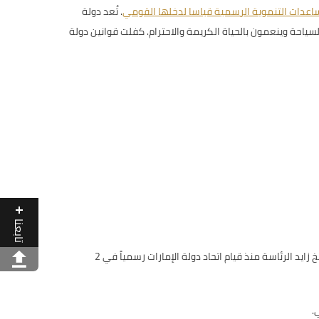
اعدات التنموية الرسمية قياسا لدخلها القومي
.
تُعد دولة
 التعليم والسياحة وينعمون بالحياة الكريمة والاحترام. كفلت قوانين دولة
تابعنا
، كان الرئيس الأول لدولة الإمارات العربية المتحدة، ولُقب بالمؤسس الباني للدولة. تولى الشيخ زايد الرئاسة منذ قيام اتحاد دولة الإمارات رسمياً في 2