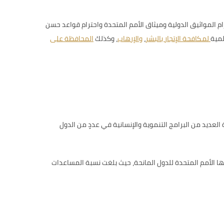
قاء، واحترام المواثيق الدولية وميثاق الأمم المتحدة واحترام قواعد حسن
لمية
لمكافحة الإتجار بالبشر
،
والإرهاب
، وكذلك
المحافظة على
العديد من البرامج التنموية والإنسانية في عددٍ من الدول
مائية الرسمية إلى الدخل القومي الإجمالي، واصلت دولة الإمارات لعدة أعوام تجاوزها نسبة 0.7 % التي حددتها الأمم المتحدة للدول المانحة، حيث بلغت نسبة المساعدات