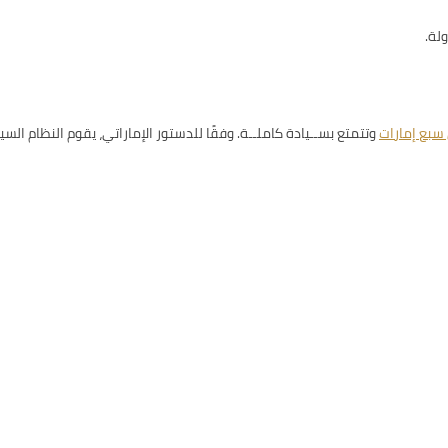
لة.
 سبع إمارات
وتتمتع بســيادة كاملــة. وفقًا للدستور الإماراتي، يقوم النظام