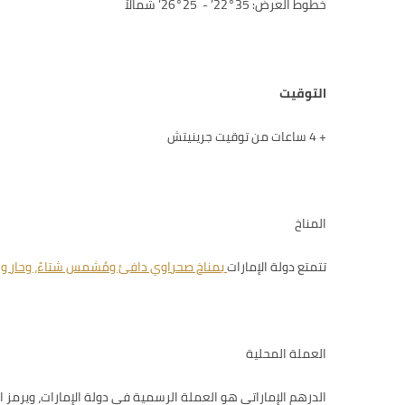
خطوط العرض:
22°35’ - 26°25’
شمالاَ
التوقيت
+ 4
ساعات من توقيت جرينيتش
المناخ
تتمتع دولة الإمارات
بمناخ صحراوي دافئ ومُشمس شتاءً، وحار ور
العملة المحلية
الدرهم الإماراتي هو العملة الرسمية في دولة الإمارات، ويرمز ال