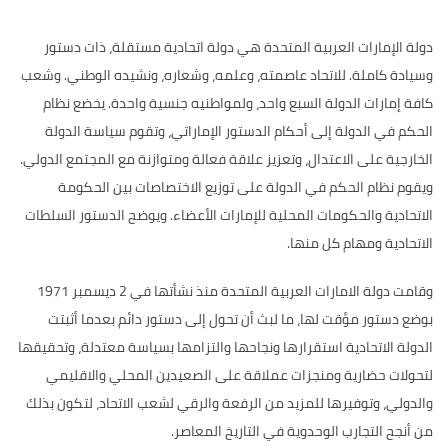
دولة الإمارات العربية المتحدة هي دولة اتحادية مستقلة، ذات دستور
وسيادة كاملة. للاتحاد عاصمته، وعلمه، وشعاره، ونشيده الوطني. وشعب
كافة إمارات الدولة السبع واحد، ولمواطنيه جنسية واحدة. يخضع نظام
الحكم في الدولة إلى أحكام الدستور الإماراتي، وتقوم سياسة الدولة
الخارجية على الاعتدال، وتعزيز علاقة فعالة ومتوازنة مع المجتمع الدولي.
ويقوم نظام الحكم في الدولة على توزيع الاختصاصات بين الحكومة
الاتحادية والحكومات المحلية للإمارات الأعضاء. ويوضح الدستور السلطات
الاتحادية ومهام كل منها.
وقامت دولة الامارات العربية المتحدة منذ نشأتها في 2 ديسمبر 1971
بوضع دستور مؤقت لها، ما لبث أن تحول إلى دستور دائم بعدما أثبتت
الدولة الاتحادية استقرارها ونجاحها والتزامها بسياسة معتدلة، وتحقيقها
لتحولات حضارية ومنجزات عملاقة على الصعيدين المحلي والاقليمي
والدولي، وتوفيرها للمزيد من الرفعة والرقي لشعب الاتحاد، لتكون بذلك
من أنجح التجارب الوحدوية في التاريخ المعاصر.