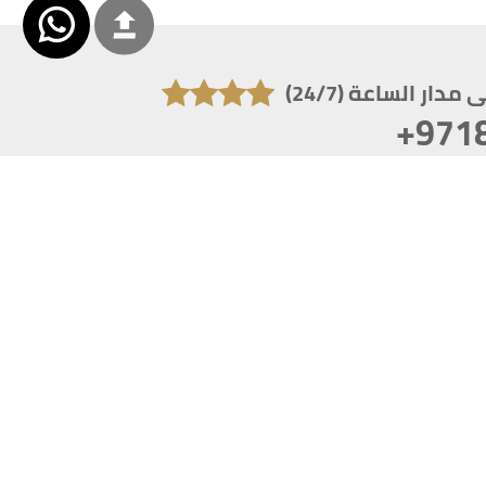
دار الساعة (24/7)
+971
تكون دقة الشاشة 1920x1080
 انترنت اكسبلورر 10.0+ ،فاير فوكس ، كروم