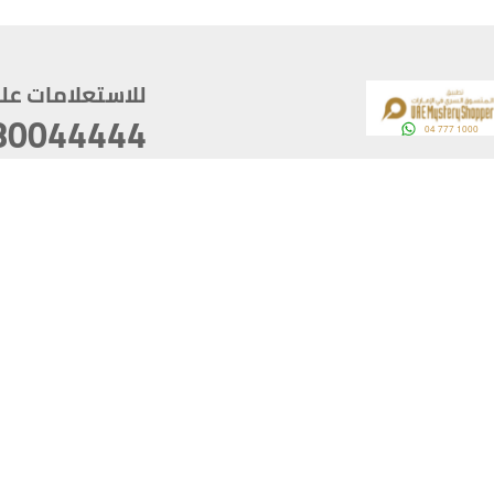
للاستعلامات على م
80044444
وقع
سخ
ؤولية
أغسطس 07, 2026 14:21:05
آخر تحديث
خصوصية
أفضل تصفح للموقع يتوجب أن 
كام
يدعم الموقع أحدث إصدار من متصفحات
ذية الرقمية