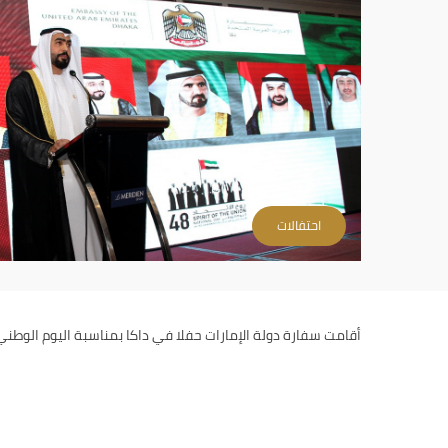
احتفالات
أقامت سفارة دولة الإمارات حفلا في داكا بمناسبة اليوم الوطني الـ48 لدولة الإمارات - 2019 في فندق لو مير