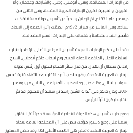
من الإمارات المتصالحة، وهي
:
أبوظبي، ودبي، والشارقة، وعجمان، وأم
القيوين، والفجيرة، تكوين الإمارات العربية المتحدة
.
وفي الثاني من
ديسمبر عام
1971
م، تمّ الإعلان رسمياً عن تأسيس دولة مستقلة ذات
سيادة، وفي العاشر من فبراير
1972
م، انضمّت رأس الخيمة إلى الاتحاد،
فأصبح الاتحاد متكاملاً باشتماله على الإمارات السبع المتصالحة
.
وقد أعلن حكام الإمارات السبعة تأسيس المجلس الأعلى للإتحاد باعتباره
السلطة الأعلى الحاكمة للدولة الفتية، وتم انتخاب حاكم أبوظبي، الشيخ
زايد بن سلطان آل نهيان، من قبل سائر الحكام ليكون أوّل رئيس لدولة
الإمارات العربية المتحدة، وهو منصب أعيد انتخابه بعد انتهاء فترة خمس
سنوات بالتتالي، وذلك حتى وفاته طيب الله ثراه في الثاني من نوفمبر
2004.
وكان حاكم دبي آنذاك الشيخ راشد بن سعيد آل مكتوم، قد تمّ
انتخابه ليكون نائباً للرئيس
.
ومع بدايات تأسيس هذه الدولة الاتحادية المؤسسة حديثاً تمّ الاتفاق
رسمياً على وضع دستور مؤقّت ينص على أن المصلحة العامة لاتحاد
الإمارات العربية المتحدة تعتبر هي الهدف الأعلى لها
.
وقد فصّل الدستور