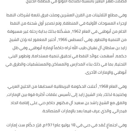
قصمت ظهر البعير بالنسبة لصناعة اللؤلؤ في منطقة الخليج
.
وفي مطلع الثلاثينات من القرن العشرين وصلت فرق تابعة لشركات النفط
لإجراء المسوحات الأولية في المنطقة، وتم تصدير أول شحنة من النفط
الخام من أبوظبي في العام
1962
، مشكّلة بذلك بداية رحلة غير مسبوقة
من التنمية والتطور
.
وفي أغسطس
1966
، أختير المغفور له بإذن الشيخ
زايد بن سلطان آل نهيان طيب الله ثراه حاكماً لإمارة أبوظبي، وفي ظل
حكمه، أسهمت عوائد النفط في تحقيق تنمية مستدامة، وتطوير البنى
التحتية، بما في ذلك بناء المدارس، والمساكن والمستشفيات والطرق في
أبوظبي والإمارات الأخرى
.
وفي العام
1968
، أعلنت الحكومة البريطانية انسحابها من الخليج العربي
.
وكنتيجة لذلك، بادر الشيخ زايد إلى تأسيس علاقات أكثرة قوة بين الإمارات،
واتفق مع الشيخ راشد بن سعيد آل مكتوم، حاكم دبي على إقامة اتحاد
فيدرالي، والذي عرف فيما بعد بالإمارات المتصالحة
.
وفي اجتماعٍ عُقد في دبي في
18
يوليو عام
1971
م، قرّر حكّام ست إمارات