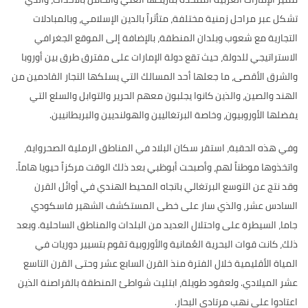
تشكل عبر مراحل
زمنية مختلفة، متأثراً بالدين الإسلامي، وبالمبادلات
التجارية مع شعوب وبلدان المنطقة، بالإضافة إلى الموقع الجغرافي
الاستراتيجي للدولة، حيث تقع دولة الإمارات على مفترق طرق بين أوروبا
والشرق الأقصى، ما جعلها أحد المسالك التي يسلكها التجار القادمين من
الهند والصين، والذين كانوا يجلبون معهم الحرير والتوابل والسلع التي
يفضلها الأوروبيون، وخاصة البرتغاليين والهولنديين والبريطانيين
.
وفي هذه الحقبة،
استقر سكان البلاد في المناطق الرملية الصحرواية،
واتخذوها موطناً لهم، وأصبحت أبوظبي بعد ذلك الوقت مركزاً حيويا هاماً
.
وقد نتج عن التوسع البرتغالي باتجاه المحيط الهندي في أوائل القرن
السادس عشر، والذي سار على خطى المستكشف الشهير فاسكودي
جاما، السيطرة على واحتلال العديد من البلدات والمناطق الساحلية
.
وبعد
ذلك، كانت قوات البحرية العُمانية والأوروبية تقوم بتسيير دوريات في
المياة الأقليمية خلال الفترة منذ القرن السابع عشر وحتى القرن التاسع
عشر الميلادي
.
ولعقود طويلة، ابتليت شواطئ المنطقة بالقراصنة الذين
اعتادوا على نهب مرتادي البحار
.