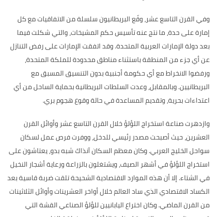
وفي القرن التاسع عشر، وقّع البريطانيون سلسلة من الاتفاقيات مع كل
إمارة على حدة، ما نتج عنه تأسيس حكم المشيخات، والتي شكلت فيما
بعد دولة الإمارات العربية المتحدة
.
وقد اتفقت الإمارات على رفض التنازل
عن أي جزء من المنطقة باستثناء مناطق محدودة للملكة المتحدة،
ورفضوا الانخراط مع أي حكومة أجنبية بدون التنسيق المسبق مع
البريطانيين
.
وبالمقابل، وعدت السلطات البريطانية بحماية الساحل من أي
اعتداءات بحرية، وتقديم المساعدة في حالة وقوع هجوم بري
.
وازدهرت صناعة استخراج اللؤلؤ خلال القرن التاسع عشر وأوائل القرن
العشرين، حيث أصبحت مصدر رئيسي للدخل، ووفرت فرص عمل لسكان
سواحل الخليج العربي
.
وكان معظم السكان آنذاك شبه بدو، يعتاشون على
استخراج اللؤلؤ في أشهر الصيف، ويشتغلون بالزراعة ورعاية أشجار النخيل
في الشتاء
.
إلا أن هذه الموارد الاقتصادية الشحيحة تلقت ضربة قاسية بعد
الكساد الاقتصادي الذي ساد العالم خلال أواخر العشرينات وأوائل الثلاثينات
من القرن الماضي
.
وكان اختراع اليابانيين للؤلؤ الصناعي القشة التي