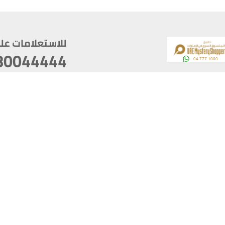
للاستعلامات على م
80044444
وقع
سخ
ؤولية
أغسطس 07, 2026 22:03:50
آخر تحديث
خصوصية
أفضل تصفح للموقع يتوجب أن 
كام
يدعم الموقع أحدث إصدار من متصفحات
ذية الرقمية