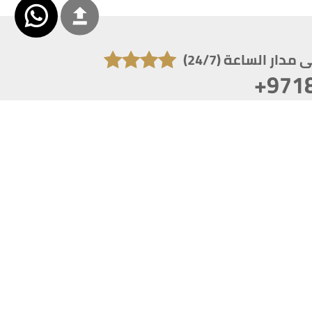
دار الساعة (24/7)
+971
تكون دقة الشاشة 1920x1080
 انترنت اكسبلورر 10.0+ ،فاير فوكس ، كروم