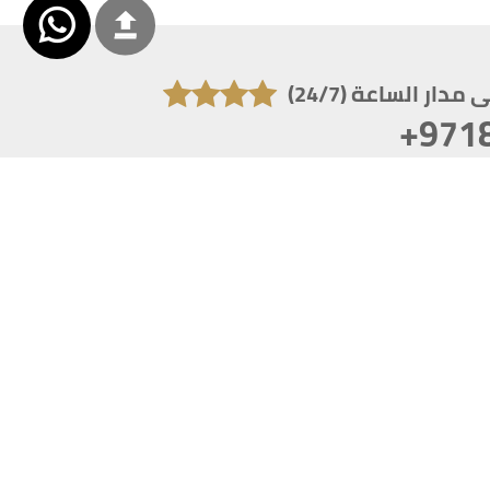
دار الساعة (24/7)
+971
تكون دقة الشاشة 1920x1080
 انترنت اكسبلورر 10.0+ ،فاير فوكس ، كروم