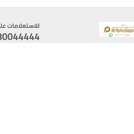
للاستعلامات على م
80044444
وقع
سخ
ؤولية
أغسطس 07, 2026 22:03:50
آخر تحديث
خصوصية
أفضل تصفح للموقع يتوجب أن 
كام
يدعم الموقع أحدث إصدار من متصفحات
ذية الرقمية