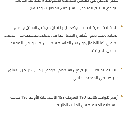
يُحظر التدخين في الأماكن المغلقة العمومية (المطاعم، الحانات،
النوادي الليلية، الفنادق، الاستراحات، المطارات، وغيرها).
عند قيادة المركبات، يجب وضع حزام الأمان من قبل السائق وجميع
الركاب، ويجب وضع الأطفال الصغار جداً في مقاعد مخصصة في المقعد
الخلفي، أما الأطفال دون سن العاشرة فيجب أن يجلسوا في المقعد
الخلفي للمركبة.
بالنسبة للدراجات النارية، فإن استخدام الخوذة إلزامي لكل من السائق
والراكب في المعقد الخلفي.
أرقام هواتف هامة: 190 الشرطة 193 الإسعافات الأولية 192 خدمة
الاستجابة المتنقلة في الحالات الطارئة