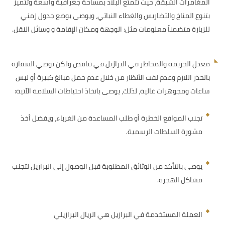
المغامرات الشيقة، حيث تتمتع البلاد بمساحة جغرافية واسعة وتتميز
بتنوع المناخ والتضاريس والغطاء النباتي، ويوصى بوضع جدول زمني
للزيارة متضمناً معلومات مثل: الوجهة ومكان الإقامة و وسائل النقل.
معدل الجريمة والمخاطر في البرازيل في تناقص ولكن توصي السفارة
بالحذر اللازم وعدم لفت الأنظار من خلال عدم حمل مبالغ كبيرة أو لبس
ساعات ومجوهرات غالية، لذلك، يوصى باتخاذ احتياطات السلامة الآتية:
تجنب المواقع الخطرة أو طلب المساعدة من الغرباء، ويفضل أخذ
مشورة السلطات الرسمية.
يوصى بالتأكد من الوثائق المطلوبة قبل الوصول إلى البرازيل لتجنب
مشاكل الهجرة.
العملة المستخدمة في البرازيل هي الريال البرازيلي