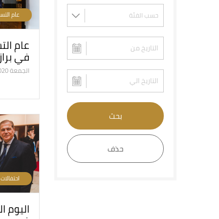
عام التس
عام الت
في براز
الجمعة 31/1/2020
بحث
حذف
احتفالات
اليوم ال