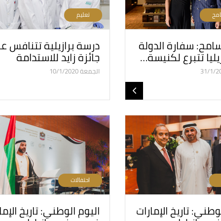
امح
تعليم
سامح: سفارة الدولة
درسة برازيلية تتنافس ع
يليا تتبرع لكنيسة…
جائزة زايد للاستدامة
الجمعة 10/1/2020
احتفالات
وطني: تاريخ الإمارات
اليوم الوطني: تاريخ الإما