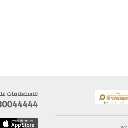
للاستعلامات على م
80044444
وقع