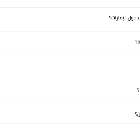
خول الإمارات؟
ا؟
؟
ن؟