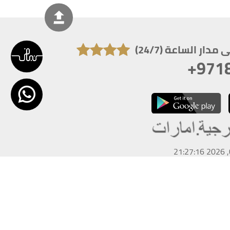
دار الساعة (24/7)
+971
تكون دقة الشاشة 1920x1080
 انترنت اكسبلورر 10.0+ ،فاير فوكس ، كروم