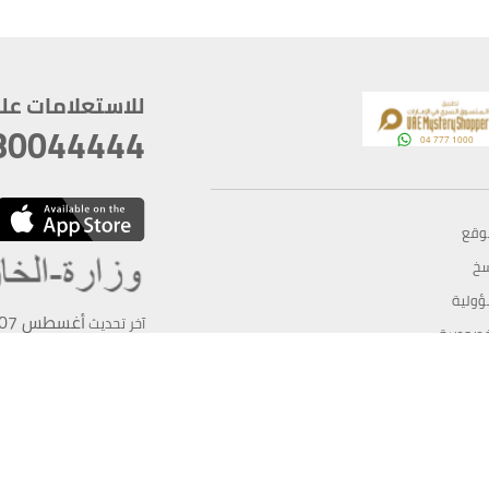
للاستعلامات على م
80044444
وقع
سخ
ؤولية
أغسطس 07, 2026 21:27:16
آخر تحديث
خصوصية
أفضل تصفح للموقع يتوجب أن 
كام
يدعم الموقع أحدث إصدار من متصفحات
ذية الرقمية