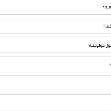
تية؟
يا؟
خول كولومبيا؟