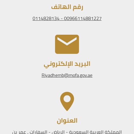
رقم الهاتف
00966114881227 - 0114828134
البريد الإلكتروني
Riyadhemb@mofa.gov.ae
العنوان
المملكة العربية السعودية - الرياض - السفارات ، عمر بن