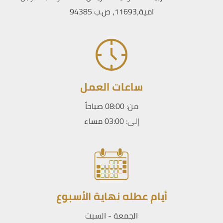
امية،11693، ص.ب 94385
ساعات العمل
من:
08:00 صباحاً
إلى:
03:00 مساء
أيام عطله نهاية الأسبوع
الجمعة - السبت