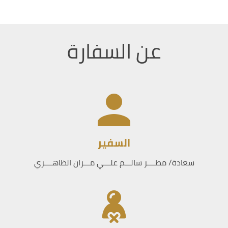
عن السفارة
السفير
سعادة/ مطــــر سالـــم علـــي مـــران الظاهــــري