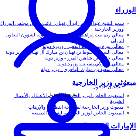
الوزراء
سمو الشيخ عبدالله بن زايد آل نهيان - نائب رئيس مجلس الوزراء
ووزير الخارجية
معالي ريم بنت إبراهيم الهاشمي - وزيرة دولة لشؤون التعاون
الدولي
معالي نورة بنت محمد الكعبي -وزيرة دولة
معالي الشيخ شخبوط بن نهيان بن مبارك آل نهيان - وزير دولة
معالي خليفة بن شاهين المرر - وزير دولة
معالي لانا زكي نسيبه - وزيرة دولة
معالي سعيد بن مبارك الهاجري - وزير دولة
مبعوثي وزير الخارجية
تسجيل الدخول
تسجيل الدخول
المبعوث الخاص لوزير الخارجية لشؤون الأعمال والأعمال
الخيرية
مبعوث وزير الخارجية لمكافحة التطرف والإرهاب
المبعوث الخاص لوزير الخارجية لشؤون الطبيعة
الإمارات العربية المتحدة