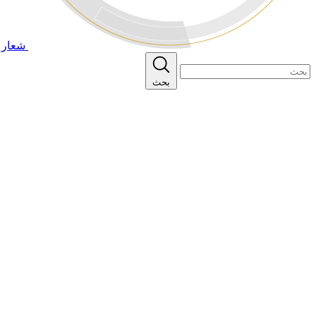
شعار ا
بحث