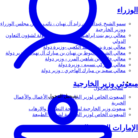
الوزراء
سمو الشيخ عبدالله بن زايد آل نهيان - نائب رئيس مجلس الوزراء
ووزير الخارجية
معالي ريم بنت إبراهيم الهاشمي - وزيرة دولة لشؤون التعاون
الدولي
معالي نورة بنت محمد الكعبي -وزيرة دولة
معالي الشيخ شخبوط بن نهيان بن مبارك آل نهيان - وزير دولة
معالي خليفة بن شاهين المرر - وزير دولة
معالي لانا زكي نسيبه - وزيرة دولة
معالي سعيد بن مبارك الهاجري - وزير دولة
مبعوثي وزير الخارجية
تسجيل الدخول
تسجيل الدخول
المبعوث الخاص لوزير الخارجية لشؤون الأعمال والأعمال
الخيرية
مبعوث وزير الخارجية لمكافحة التطرف والإرهاب
المبعوث الخاص لوزير الخارجية لشؤون الطبيعة
الإمارات العربية المتحدة