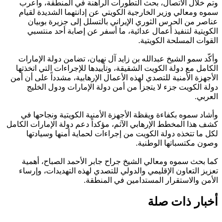
وتم خلال الاتصال، بحث التطورات الراهنة في المنطقة، وأعرب
سموه ومعالي وزير الخارجية الكويتي عن إدانتهما الشديدة لقيام
عناصر من الحرس الثوري الإيراني بالتسلل إلى جزيرة بوبيان
الكويتية لتنفيذ أعمال عدائية، ما أسفر عن إصابة أحد منتسبي
القوات المسلحة الكويتية.
وأكّد سمو الشيخ عبدالله بن زايد آل نهيان، تضامن دولة الإمارات
الكامل مع دولة الكويت الشقيقة، وتأييدها للإجراءات التي اتخذتها
الأجهزة الأمنية للتصدي لهذه الأعمال الإرهابية، مشدداً على أن أمن
دولة الكويت جزء لا يتجزأ من أمن دولة الإمارات ودول الخليج
العربي.
وأشاد سموه بكفاءة ويقظة الأجهزة الأمنية الكويتية ونجاحها في
كشف هذا المخطط الإرهابي الآثم، مؤكداً دعم دولة الإمارات الكامل
لكل ما تتخذه دولة الكويت من إجراءات لحماية أمنها وسيادتها
وصون مكتسباتها الوطنية.
كما بحث سموه ومعالي الشيخ جراح جابر الأحمد الصباح، أهمية
تعزيز التعاون الإقليمي والدولي للتصدي لهذه التهديدات، وإرساء
الأمن والاستقرار المستدامين في المنطقة.
أخبار ذات صلة