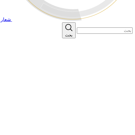
شعار ا
بحث