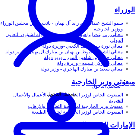
الوزراء
سمو الشيخ عبدالله بن زايد آل نهيان - نائب رئيس مجلس الوزراء
ووزير الخارجية
معالي ريم بنت إبراهيم الهاشمي - وزيرة دولة لشؤون التعاون
الدولي
معالي نورة بنت محمد الكعبي -وزيرة دولة
معالي الشيخ شخبوط بن نهيان بن مبارك آل نهيان - وزير دولة
معالي خليفة بن شاهين المرر - وزير دولة
معالي لانا زكي نسيبه - وزيرة دولة
معالي سعيد بن مبارك الهاجري - وزير دولة
مبعوثي وزير الخارجية
تسجيل الدخول
تسجيل الدخول
المبعوث الخاص لوزير الخارجية لشؤون الأعمال والأعمال
الخيرية
مبعوث وزير الخارجية لمكافحة التطرف والإرهاب
المبعوث الخاص لوزير الخارجية لشؤون الطبيعة
الإمارات العربية المتحدة