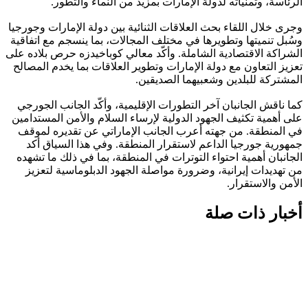
الرئاسة، وتمنياته لدولة الإمارات بمزيد من النماء والتطور.
وجرى خلال اللقاء بحث العلاقات الثنائية بين دولة الإمارات وجورجيا
وسُبل تنميتها وتطويرها في مختلف المجالات، بما ينسجم مع اتفاقية
الشراكة الاقتصادية الشاملة. وأكّد معالي كوباخيدزه حرص بلاده على
تعزيز التعاون مع دولة الإمارات وتطوير العلاقات بما يخدم المصالح
المشتركة للبلدين وشعبيهما الصديقين.
كما ناقش الجانبان آخر التطورات الإقليمية، وأكّد الجانب الجورجي
على أهمية تكثيف الجهود الدولية لإرساء السلام والأمن المستدامين
في المنطقة. من جهته أعرب الجانب الإماراتي عن تقديره لموقف
جمهورية جورجيا الداعم لاستقرار المنطقة. وفي هذا السياق أكد
الجانبان أهمية احتواء التوترات في المنطقة، بما في ذلك ما تشهده
من تهديدات إيرانية، وضرورة مواصلة الجهود الدبلوماسية لتعزيز
الأمن والاستقرار.
أخبار ذات صلة