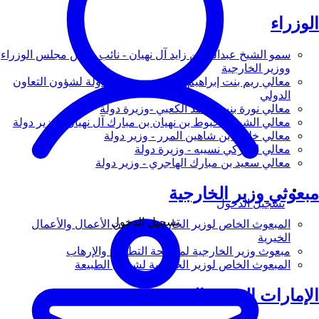
الوزراء
سمو الشيخ عبدالله بن زايد آل نهيان - نائب رئيس مجلس الوزراء
ووزير الخارجية
معالي ريم بنت إبراهيم الهاشمي - وزيرة دولة لشؤون التعاون
الدولي
معالي نورة بنت محمد الكعبي -وزيرة دولة
معالي الشيخ شخبوط بن نهيان بن مبارك آل نهيان - وزير دولة
معالي خليفة بن شاهين المرر - وزير دولة
معالي لانا زكي نسيبه - وزيرة دولة
معالي سعيد بن مبارك الهاجري - وزير دولة
مبعوثي وزير الخارجية
تسجيل الدخول
تسجيل الدخول
المبعوث الخاص لوزير الخارجية لشؤون الأعمال والأعمال
الخيرية
مبعوث وزير الخارجية لمكافحة التطرف والإرهاب
المبعوث الخاص لوزير الخارجية لشؤون الطبيعة
الإمارات العربية المتحدة