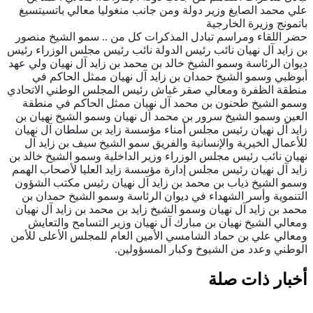
علي محمد الصايغ وزير دولة ومن جانب منغوليا معالي باتسيتسيغ
باتمونج وزيرة الخارجية
حضر اللقاء ومراسم تبادل المذكرات كل من .. سمو الشيخ منصور
بن زايد آل نهيان نائب رئيس الدولة نائب رئيس مجلس الوزراء رئيس
ديوان الرئاسة وسمو الشيخ خالد بن محمد بن زايد آل نهيان ولي عهد
أبوظبي وسمو الشيخ حمدان بن زايد آل نهيان ممثل الحاكم في
منطقة الظفرة ومعالي صقر غباش رئيس المجلس الوطني الاتحادي
وسمو الشيخ طحنون بن محمد آل نهيان ممثل الحاكم في منطقة
العين وسمو الشيخ سرور بن محمد آل نهيان وسمو الشيخ نهيان بن
زايد آل نهيان رئيس مجلس أمناء مؤسسة زايد بن سلطان آل نهيان
للأعمال الخيرية والإنسانية والفريق سمو الشيخ سيف بن زايد آل
نهيان نائب رئيس مجلس الوزراء وزير الداخلية وسمو الشيخ خالد بن
زايد آل نهيان رئيس مجلس إدارة مؤسسة زايد العليا لأصحاب الهمم
وسمو الشيخ ذياب بن محمد بن زايد آل نهيان رئيس مكتب الشؤون
التنموية وأسر الشهداء في ديوان الرئاسة وسمو الشيخ حمدان بن
محمد بن زايد آل نهيان وسمو الشيخ زايد بن محمد بن زايد آل نهيان
ومعالي الشيخ نهيان بن مبارك آل نهيان وزير التسامح والتعايش
ومعالي علي بن حماد الشامسي الأمين العام للمجلس الأعلى للأمن
الوطني وعدد من الشيوخ وكبار المسؤولين.
أخبار ذات صلة