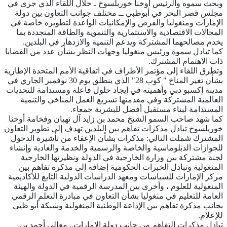
وبحث سموه والرئيس أوخنا خوريلسوخ ـ خلال اللقاء الذي جرى في
مجلس قصر البحر في أبوظبي ــ مختلف جوانب التعاون بين دولة
الإمارات ومنغوليا والفرص والإمكانيات الواعدة لتطويره خاصة في
المجالات الاقتصادية والاستثمارية والتنموية والطاقة المتجددة بما
يخدم مصالحهما المشتركة ويدعم التنمية والازدهار في البلدين.
كما تبادل سموه ورئيس منغوليا وجهات النظر بشأن عدد من القضايا
ذات الاهتمام المشترك.
وتطرق اللقاء إلى مؤتمر الأطراف في اتفاقية الأمم المتحدة الإطارية
بشأن تغير المناخ " كوب 28" الذي ينطلق يوم 30 نوفمبر الجاري في
مدينة إكسبو دبي وأهميته في إيجاد حلول فاعلة ومستدامة للتحديات
العالمية المشتركة وفي مقدمتها تسريع العمل المناخي والتنمية
المستدامة لبناء مستقبل أفضل للبشرية جمعاء.
كما شهد صاحب السمو الشيخ محمد بن زايد آل نهيان وفخامة أوخنا
خوريلسوخ تبادل مذكرات تفاهم بين البلدين تهدف إلى تطوير التعاون
المشترك شملت التالي: مذكرات بشأن الإعفاء من تأشيرة الدخول
للجوازات الدبلوماسية والخاصة والرسمية والخدمة والعادية وإنشاء
لجنة مشتركة بين وزارة الخارجية في الدولة ونظيرتها الخارجية
المنغولية وتبادل الخبرات الحكومية إضافة إلى مذكرة تفاهم بين
مركز الإمارات للسياسات ومعهد الدراسات الدولية التابع للأكاديمية
المنغولية للعلوم ، وأخرى بين المدرسة الرقمية في الدولة والهيئة
العامة للتعليم في منغوليا بشأن التعاون في مبادرة التعلم الرقمي
بجانب مذكرة تفاهم بين الإذاعة الوطنية المنغولية وشبكة أبو ظبي
للإعلام.
تبادل مذكرات التفاهم من جانب دولة الإمارات.. معالي أحمد بن