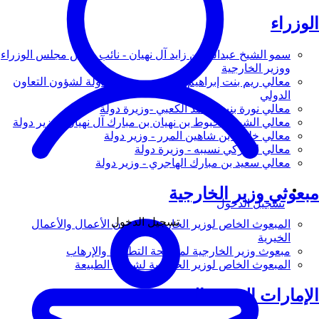
الوزراء
سمو الشيخ عبدالله بن زايد آل نهيان - نائب رئيس مجلس الوزراء
ووزير الخارجية
معالي ريم بنت إبراهيم الهاشمي - وزيرة دولة لشؤون التعاون
الدولي
معالي نورة بنت محمد الكعبي -وزيرة دولة
معالي الشيخ شخبوط بن نهيان بن مبارك آل نهيان - وزير دولة
معالي خليفة بن شاهين المرر - وزير دولة
معالي لانا زكي نسيبه - وزيرة دولة
معالي سعيد بن مبارك الهاجري - وزير دولة
مبعوثي وزير الخارجية
تسجيل الدخول
تسجيل الدخول
المبعوث الخاص لوزير الخارجية لشؤون الأعمال والأعمال
الخيرية
مبعوث وزير الخارجية لمكافحة التطرف والإرهاب
المبعوث الخاص لوزير الخارجية لشؤون الطبيعة
الإمارات العربية المتحدة