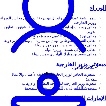
الوزراء
سمو الشيخ عبدالله بن زايد آل نهيان - نائب رئيس مجلس الوزراء
ووزير الخارجية
معالي ريم بنت إبراهيم الهاشمي - وزيرة دولة لشؤون التعاون
الدولي
معالي نورة بنت محمد الكعبي -وزيرة دولة
معالي الشيخ شخبوط بن نهيان بن مبارك آل نهيان - وزير دولة
معالي خليفة بن شاهين المرر - وزير دولة
معالي لانا زكي نسيبه - وزيرة دولة
معالي سعيد بن مبارك الهاجري - وزير دولة
مبعوثي وزير الخارجية
تسجيل الدخول
تسجيل الدخول
المبعوث الخاص لوزير الخارجية لشؤون الأعمال والأعمال
الخيرية
مبعوث وزير الخارجية لمكافحة التطرف والإرهاب
المبعوث الخاص لوزير الخارجية لشؤون الطبيعة
الإمارات العربية المتحدة