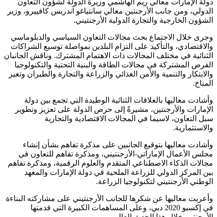
دولة الإمارات معالي ريم الهاشمي وزيرة الدولة لشؤون التعاون
الدولي، ومن جانب الأرجنتين معالي سانتياغو آندريس كافييرو، وزير
الشؤون الخارجية والتجارة الدولية الأرجنتيني.
وجرى خلال الاجتماع بحث مجالات التعاون السياسي والدبلوماسي
والاقتصادي، والتأكيد على التزام البلدين بمواصلة توسيع الشراكات
الثنائية في مختلف المجالات ذات الاهتمام المشترك. وناقش الجانبان
الفرص المشتركة في مجالات الطاقة والبنية التحتية والتكنولوجيا
والابتكار والتنمية والأمن الغذائي والزراعة والتجارة والطيران وتغير
المناخ.
وأشادت معاليها بالعلاقات الثنائية الوطيدة التي تجمع بين دولة
الإمارات والأرجنتين، مشيرةً إلى حرص الدولة على تعزيز وتطوير
سبل التعاون، لاسيما في المجالات الاقتصادية والتجارية
والاستثمارية.
وأشادت معاليها بتوقيع الجانبين على مذكرة تفاهم بشأن إنشاء
مجلس الأعمال الإماراتي-الأرجنتيني، ومذكرة تفاهم للتعاون في
مجالات الذكاء الاصطناعي المتقدم والعلوم الرقمية، ومذكرة تفاهم
بين المركز الدولي للزراعة الملحية في دولة الإمارات والمعهد
الوطني الأرجنتيني لتكنولوجيا الزراعة.
وأعربت معاليها عن شكرها للجانب الأرجنتيني على مشاركته البناءة
في إكسبو 2020 دبي، وعلى المساهمات الكبيرة التي قدمتها
الأرجنتين خلال هذا الحدث العالمي.