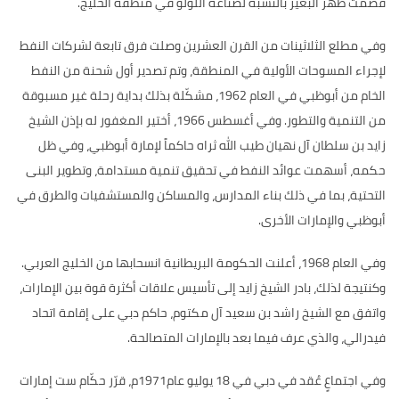
قصمت ظهر البعير بالنسبة لصناعة اللؤلؤ في منطقة الخليج
.
وفي مطلع الثلاثينات من القرن العشرين وصلت فرق تابعة لشركات النفط
لإجراء المسوحات الأولية في المنطقة، وتم تصدير أول شحنة من النفط
الخام من أبوظبي في العام
1962
، مشكّلة بذلك بداية رحلة غير مسبوقة
من التنمية والتطور
.
وفي أغسطس
1966
، أختير المغفور له بإذن الشيخ
زايد بن سلطان آل نهيان طيب الله ثراه حاكماً لإمارة أبوظبي، وفي ظل
حكمه، أسهمت عوائد النفط في تحقيق تنمية مستدامة، وتطوير البنى
التحتية، بما في ذلك بناء المدارس، والمساكن والمستشفيات والطرق في
أبوظبي والإمارات الأخرى
.
وفي العام
1968
، أعلنت الحكومة البريطانية انسحابها من الخليج العربي
.
وكنتيجة لذلك، بادر الشيخ زايد إلى تأسيس علاقات أكثرة قوة بين الإمارات،
واتفق مع الشيخ راشد بن سعيد آل مكتوم، حاكم دبي على إقامة اتحاد
فيدرالي، والذي عرف فيما بعد بالإمارات المتصالحة
.
وفي اجتماعٍ عُقد في دبي في
18
يوليو عام
1971
م، قرّر حكّام ست إمارات