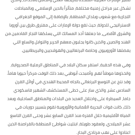
تشكل عبر مراحل
زمنية مختلفة، متأثراً بالدين الإسلامي، وبالمبادلات
التجارية مع شعوب وبلدان المنطقة، بالإضافة إلى الموقع الجغرافي
الاستراتيجي للدولة، حيث تقع دولة الإمارات على مفترق طرق بين أوروبا
والشرق الأقصى، ما جعلها أحد المسالك التي يسلكها التجار القادمين من
الهند والصين، والذين كانوا يجلبون معهم الحرير والتوابل والسلع التي
يفضلها الأوروبيون، وخاصة البرتغاليين والهولنديين والبريطانيين
.
وفي هذه الحقبة،
استقر سكان البلاد في المناطق الرملية الصحرواية،
واتخذوها موطناً لهم، وأصبحت أبوظبي بعد ذلك الوقت مركزاً حيويا هاماً
.
وقد نتج عن التوسع البرتغالي باتجاه المحيط الهندي في أوائل القرن
السادس عشر، والذي سار على خطى المستكشف الشهير فاسكودي
جاما، السيطرة على واحتلال العديد من البلدات والمناطق الساحلية
.
وبعد
ذلك، كانت قوات البحرية العُمانية والأوروبية تقوم بتسيير دوريات في
المياة الأقليمية خلال الفترة منذ القرن السابع عشر وحتى القرن التاسع
عشر الميلادي
.
ولعقود طويلة، ابتليت شواطئ المنطقة بالقراصنة الذين
اعتادوا على نهب مرتادي البحار
.