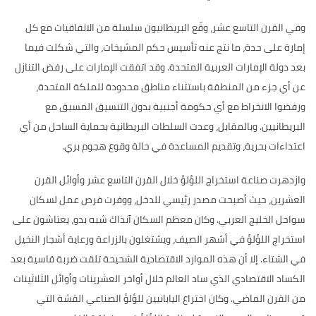
وفي القرن التاسع عشر، وقّع البريطانيون سلسلة من الاتفاقيات مع كل
إمارة على حدة، ما نتج عنه تأسيس حكم المشيخات، والتي شكلت فيما
بعد دولة الإمارات العربية المتحدة
.
وقد اتفقت الإمارات على رفض التنازل
عن أي جزء من المنطقة باستثناء مناطق محدودة للملكة المتحدة،
ورفضوا الانخراط مع أي حكومة أجنبية بدون التنسيق المسبق مع
البريطانيين
.
وبالمقابل، وعدت السلطات البريطانية بحماية الساحل من أي
اعتداءات بحرية، وتقديم المساعدة في حالة وقوع هجوم بري
.
وازدهرت صناعة استخراج اللؤلؤ خلال القرن التاسع عشر وأوائل القرن
العشرين، حيث أصبحت مصدر رئيسي للدخل، ووفرت فرص عمل لسكان
سواحل الخليج العربي
.
وكان معظم السكان آنذاك شبه بدو، يعتاشون على
استخراج اللؤلؤ في أشهر الصيف، ويشتغلون بالزراعة ورعاية أشجار النخيل
في الشتاء
.
إلا أن هذه الموارد الاقتصادية الشحيحة تلقت ضربة قاسية بعد
الكساد الاقتصادي الذي ساد العالم خلال أواخر العشرينات وأوائل الثلاثينات
من القرن الماضي
.
وكان اختراع اليابانيين للؤلؤ الصناعي القشة التي