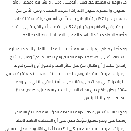
من الإمارات المتصالحة، وهي
:
أبوظبي، ودبي، والشارقة، وعجمان، وأم
القيوين، والفجيرة، تكوين الإمارات العربية المتحدة
.
وفي الثاني من
ديسمبر عام
1971
م، تمّ الإعلان رسمياً عن تأسيس دولة مستقلة ذات
سيادة، وفي العاشر من فبراير
1972
م، انضمّت رأس الخيمة إلى الاتحاد،
فأصبح الاتحاد متكاملاً باشتماله على الإمارات السبع المتصالحة
.
وقد أعلن حكام الإمارات السبعة تأسيس المجلس الأعلى للإتحاد باعتباره
السلطة الأعلى الحاكمة للدولة الفتية، وتم انتخاب حاكم أبوظبي، الشيخ
زايد بن سلطان آل نهيان، من قبل سائر الحكام ليكون أوّل رئيس لدولة
الإمارات العربية المتحدة، وهو منصب أعيد انتخابه بعد انتهاء فترة خمس
سنوات بالتتالي، وذلك حتى وفاته طيب الله ثراه في الثاني من نوفمبر
2004.
وكان حاكم دبي آنذاك الشيخ راشد بن سعيد آل مكتوم، قد تمّ
انتخابه ليكون نائباً للرئيس
.
ومع بدايات تأسيس هذه الدولة الاتحادية المؤسسة حديثاً تمّ الاتفاق
رسمياً على وضع دستور مؤقّت ينص على أن المصلحة العامة لاتحاد
الإمارات العربية المتحدة تعتبر هي الهدف الأعلى لها
.
وقد فصّل الدستور