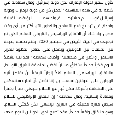
كأول سفير لدولة الإمارات لدى دولة إسرائيل. وقال سعادته في
كلمة له في هذه المناسبة:" تحمل كل من دولة الإمارات ودولة
إسرائيل قواســــــم مشتركـــــــة، ولديهمــــــــــا رؤية مستقبلية
واحدة، في ترسيخ قيم التسامح والتعاون الآن أكثر من أيّ وقت
مضى. ولا شك أن الاتفاق الإبراهيمي التاريخي للسلام الذي تم
توقيعه في البيت الأبيض في سبتمبر 2020، يفتح صفحه جديدة
من العلاقات بين الدولتين، ويعمل على تضافر الجهود لتعزيز
الاستقرار والأمن في منطقتنا". وأضاف سعادته:" لقد بتنا نشهدُ
اليوم فكراً جديداً سيَخلقُ مساراً أفضل لمنطقة الشرق الأوسط،
فالاتفاق الإبراهيمي للسلام يُعَدُّ إنجازاً تاريخياً لنْ يقتصرَ أثره
الإيجابي على الدولتين فحسب، بل إننا نؤمن بأنَّ ثماره ستنعكس
على المنطقة بأسرها، فكل خَيارٍ غير السلام سيعني دماراً وفقراً
ومعاناةً إنسانية". وقال سعادته:" إن الاتفاق الإبراهيمي للسلام
سيظل منارة مضيئة في التاريخ الإنساني لكل مُحبّي السلام،
وهو ما خلق واقعاً جديداً، فقد أصبح لدى الدولتين اليوم هدف