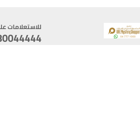
للاستعلامات على م
80044444
وقع
سخ
ؤولية
أغسطس 06, 2026 23:37:54
آخر تحديث
خصوصية
أفضل تصفح للموقع يتوجب أن 
كام
يدعم الموقع أحدث إصدار من متصفحات
ذية الرقمية