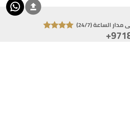
دار الساعة (24/7)
+971
تكون دقة الشاشة 1920x1080
 انترنت اكسبلورر 10.0+ ،فاير فوكس ، كروم