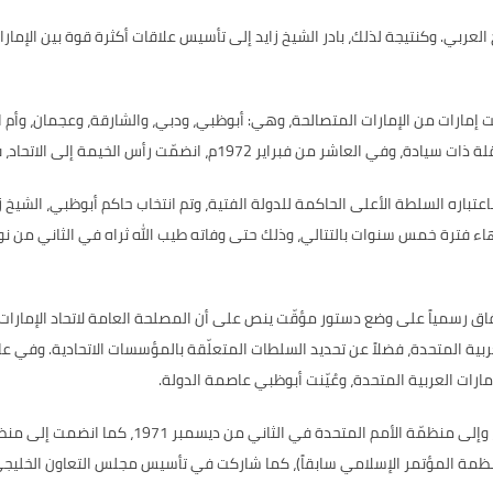
 العربي
.
وكنتيجة لذلك، بادر الشيخ زايد إلى تأسيس علاقات أكثرة قوة بين الإم
ست إمارات من الإمارات المتصالحة، وهي
:
أبوظبي، ودبي، والشارقة، وعجمان، وأم ال
قلة ذات سيادة، وفي العاشر من فبراير
1972
م، انضمّت رأس الخيمة إلى الاتحاد، 
عتباره السلطة الأعلى الحاكمة للدولة الفتية، وتم انتخاب حاكم أبوظبي، الشيخ ز
تهاء فترة خمس سنوات بالتتالي، وذلك حتى وفاته طيب الله ثراه في الثاني من ن
تفاق رسمياً على وضع دستور مؤقّت ينص على أن المصلحة العامة لاتحاد الإمارات
بية المتحدة، فضلاً عن تحديد السلطات المتعلّقة بالمؤسسات الاتحادية
.
وفي عا
مارات العربية المتحدة، وعُيّنت أبوظبي عاصمة الدولة
.
، وإلى منظمّة الأمم المتحدة في الثاني من ديسمبر
1971
، كما انضمت إلى منظ
ظمة المؤتمر الإسلامي سابقاً
)
، كما شاركت في تأسيس مجلس التعاون الخليج