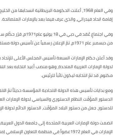
وفي العام
1968
، أعلنت الحكومة البريطانية انسحابها من الخليج
إقامة اتحاد فيدرالي، والذي عرف فيما بعد بالإمارات المتصالحة
.
وفي اجتماعٍ عُقد في دبي في
18
يوليو عام
1971
م، قرّر حكّام 
من ديسمبر عام
1971
م، تمّ الإعلان رسمياً عن تأسيس دولة مست
وقد أعلن حكام الإمارات السبعة تأسيس المجلس الأعلى للإتحاد با
لدولة الإمارات العربية المتحدة، وهو منصب أعيد انتخابه بعد ان
مكتوم، قد تمّ انتخابه ليكون نائباً للرئيس
.
ومع بدايات تأسيس هذه الدولة الاتحادية المؤسسة حديثاً تمّ الا
الدستور المؤقّت النظام الدستوري والسياسي لدولة الإمارات العر
للدستور، جعل من دستور البلاد المؤقّت، الدستور الدائم لدولة الإ
انضمت دولة الإمارات العربية المتحدة إلى جامعة الدول العربية
الإمارات في العام
1972
عضواً في منظمة التعاون الإسلامي
(
من