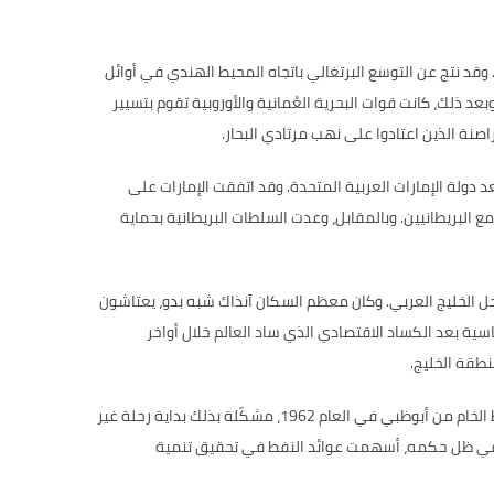
وقد نتج عن التوسع البرتغالي باتجاه المحيط الهندي في أوائل
بعد ذلك، كانت قوات البحرية العُمانية والأوروبية تقوم بتسيير
صنة الذين اعتادوا على نهب مرتادي البحار
.
دولة الإمارات العربية المتحدة
.
وقد اتفقت الإمارات على
 البريطانيين
.
وبالمقابل، وعدت السلطات البريطانية بحماية
 الخليج العربي
.
وكان معظم السكان آنذاك شبه بدو، يعتاشون
سية بعد الكساد الاقتصادي الذي ساد العالم خلال أواخر
نطقة الخليج
.
 الخام من أبوظبي في العام
1962
، مشكّلة بذلك بداية رحلة غير
بي، وفي ظل حكمه، أسهمت عوائد النفط في تحقيق تنمية