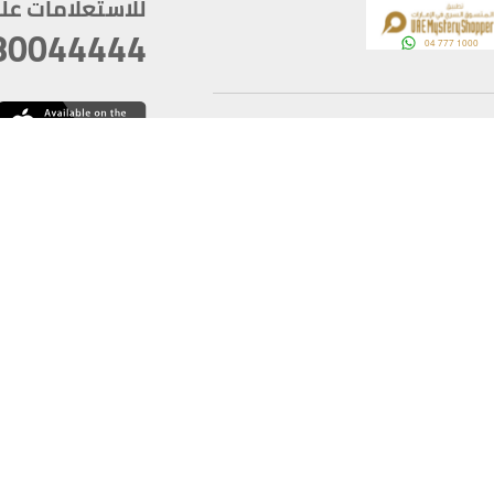
للاستعلامات على م
80044444
وقع
سخ
ؤولية
أغسطس 06, 2026 23:37:54
آخر تحديث
خصوصية
أفضل تصفح للموقع يتوجب أن 
كام
يدعم الموقع أحدث إصدار من متصفحات
ذية الرقمية