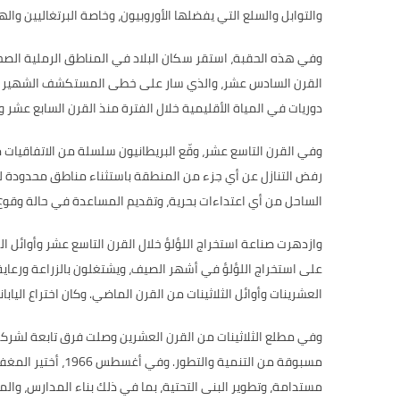
والتوابل والسلع التي يفضلها الأوروبيون، وخاصة البرتغاليين واله
وفي هذه الحقبة،
استقر سكان البلاد في المناطق الرملية الصحر
القرن السادس عشر، والذي سار على خطى المستكشف الشهير فاس
دوريات في المياة الأقليمية خلال الفترة منذ القرن السابع عشر 
وفي القرن التاسع عشر، وقّع البريطانيون سلسلة من الاتفاقيات 
رفض التنازل عن أي جزء من المنطقة باستثناء مناطق محدودة لل
الساحل من أي اعتداءات بحرية، وتقديم المساعدة في حالة وقو
وازدهرت صناعة استخراج اللؤلؤ خلال القرن التاسع عشر وأوائ
على استخراج اللؤلؤ في أشهر الصيف، ويشتغلون بالزراعة ورعاية
العشرينات وأوائل الثلاثينات من القرن الماضي
.
وكان اختراع اليا
وفي مطلع الثلاثينات من القرن العشرين وصلت فرق تابعة لشركا
مسبوقة من التنمية والتطور
.
وفي أغسطس
1966
، أختير المغ
مستدامة، وتطوير البنى التحتية، بما في ذلك بناء المدارس، وا