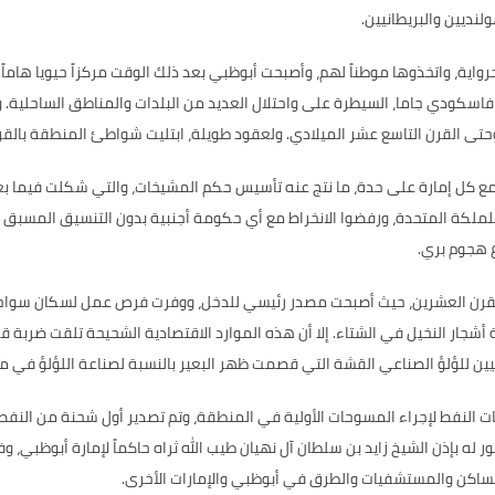
ولنديين والبريطانيين
.
واية، واتخذوها موطناً لهم، وأصبحت أبوظبي بعد ذلك الوقت مركزاً حيويا هاماً
.
كودي جاما، السيطرة على واحتلال العديد من البلدات والمناطق الساحلية
.
و
وحتى القرن التاسع عشر الميلادي
.
ولعقود طويلة، ابتليت شواطئ المنطقة بالقرا
مع كل إمارة على حدة، ما نتج عنه تأسيس حكم المشيخات، والتي شكلت فيما بعد 
ملكة المتحدة، ورفضوا الانخراط مع أي حكومة أجنبية بدون التنسيق المسبق مع
ع هجوم بري
.
ل القرن العشرين، حيث أصبحت مصدر رئيسي للدخل، ووفرت فرص عمل لسكان سواحل
 أشجار النخيل في الشتاء
.
إلا أن هذه الموارد الاقتصادية الشحيحة تلقت ضربة قا
بانيين للؤلؤ الصناعي القشة التي قصمت ظهر البعير بالنسبة لصناعة اللؤلؤ في م
ت النفط لإجراء المسوحات الأولية في المنطقة، وتم تصدير أول شحنة من النفط
فور له بإذن الشيخ زايد بن سلطان آل نهيان طيب الله ثراه حاكماً لإمارة أبوظ
لمساكن والمستشفيات والطرق في أبوظبي والإمارات الأخرى
.