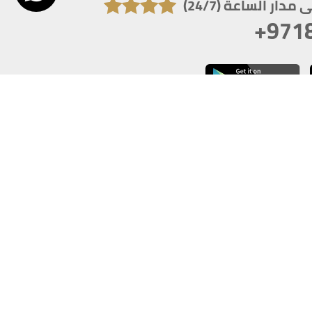
دار الساعة (24/7)
+971
تكون دقة الشاشة 1920x1080
 انترنت اكسبلورر 10.0+ ،فاير فوكس ، كروم