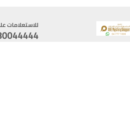
للاستعلامات على م
80044444
وقع
سخ
ؤولية
أغسطس 07, 2026 14:21:05
آخر تحديث
خصوصية
أفضل تصفح للموقع يتوجب أن 
كام
يدعم الموقع أحدث إصدار من متصفحات
ذية الرقمية