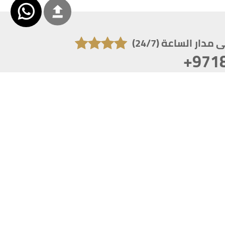
دار الساعة (24/7)
+971
تكون دقة الشاشة 1920x1080
 انترنت اكسبلورر 10.0+ ،فاير فوكس ، كروم