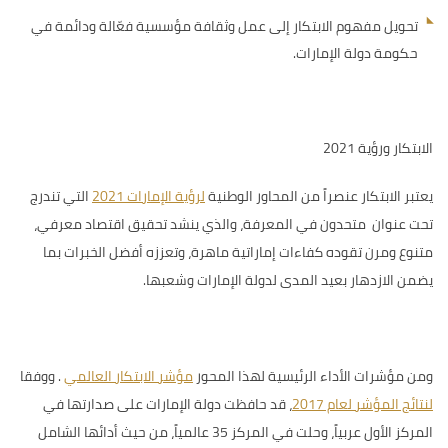
تحويل مفهوم الابتكار إلى عمل وثقافة مؤسسية فعّالة ودائمة في
حكومة دولة الإمارات.
الابتكار ورؤية 2021
يعتبر الابتكار عنصراً من
المحاور الوطنية
لرؤية الإمارات 2021
التي تندرج
تحت عنوان متحدون في المعرفة، والذي ينشد تحقيق اقتصاد معرفي،
متنوع ومرن تقوده كفاءات إماراتية ماهرة، وتعززه أفضل الخبرات بما
يضمن الازدهار بعيد المدى لدولة الإمارات وشعبها.
ومن مؤشرات الأداء الرئيسية لهذا المحور
مؤشر الابتكار العالمي
.
ووفقا
لنتائج المؤشر لعام 2017
، قد
حافظت دولة الإمارات على صدارتها في
المركز الأول عربياً، وحلت في المركز 35 عالمياً، من حيث أدائها الشامل