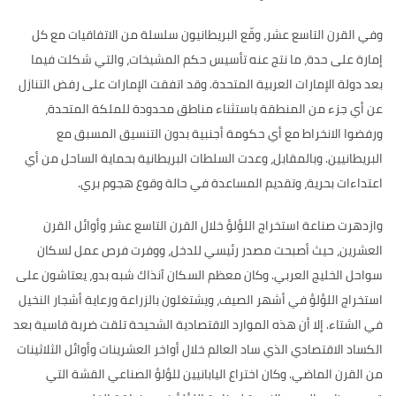
وفي القرن التاسع عشر، وقّع البريطانيون سلسلة من الاتفاقيات مع كل
إمارة على حدة، ما نتج عنه تأسيس حكم المشيخات، والتي شكلت فيما
بعد دولة الإمارات العربية المتحدة
.
وقد اتفقت الإمارات على رفض التنازل
عن أي جزء من المنطقة باستثناء مناطق محدودة للملكة المتحدة،
ورفضوا الانخراط مع أي حكومة أجنبية بدون التنسيق المسبق مع
البريطانيين
.
وبالمقابل، وعدت السلطات البريطانية بحماية الساحل من أي
اعتداءات بحرية، وتقديم المساعدة في حالة وقوع هجوم بري
.
وازدهرت صناعة استخراج اللؤلؤ خلال القرن التاسع عشر وأوائل القرن
العشرين، حيث أصبحت مصدر رئيسي للدخل، ووفرت فرص عمل لسكان
سواحل الخليج العربي
.
وكان معظم السكان آنذاك شبه بدو، يعتاشون على
استخراج اللؤلؤ في أشهر الصيف، ويشتغلون بالزراعة ورعاية أشجار النخيل
في الشتاء
.
إلا أن هذه الموارد الاقتصادية الشحيحة تلقت ضربة قاسية بعد
الكساد الاقتصادي الذي ساد العالم خلال أواخر العشرينات وأوائل الثلاثينات
من القرن الماضي
.
وكان اختراع اليابانيين للؤلؤ الصناعي القشة التي