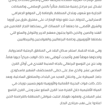
تشكل عبر مراحل
زمنية مختلفة، متأثراً بالدين الإسلامي، وبالمبادلات
التجارية مع شعوب وبلدان المنطقة، بالإضافة إلى الموقع الجغرافي
الاستراتيجي للدولة، حيث تقع دولة الإمارات على مفترق طرق بين أوروبا
والشرق الأقصى، ما جعلها أحد المسالك التي يسلكها التجار القادمين من
الهند والصين، والذين كانوا يجلبون معهم الحرير والتوابل والسلع التي
يفضلها الأوروبيون، وخاصة البرتغاليين والهولنديين والبريطانيين
.
وفي هذه الحقبة،
استقر سكان البلاد في المناطق الرملية الصحرواية،
واتخذوها موطناً لهم، وأصبحت أبوظبي بعد ذلك الوقت مركزاً حيويا هاماً
.
وقد نتج عن التوسع البرتغالي باتجاه المحيط الهندي في أوائل القرن
السادس عشر، والذي سار على خطى المستكشف الشهير فاسكودي
جاما، السيطرة على واحتلال العديد من البلدات والمناطق الساحلية
.
وبعد
ذلك، كانت قوات البحرية العُمانية والأوروبية تقوم بتسيير دوريات في
المياة الأقليمية خلال الفترة منذ القرن السابع عشر وحتى القرن التاسع
عشر الميلادي
.
ولعقود طويلة، ابتليت شواطئ المنطقة بالقراصنة الذين
اعتادوا على نهب مرتادي البحار
.