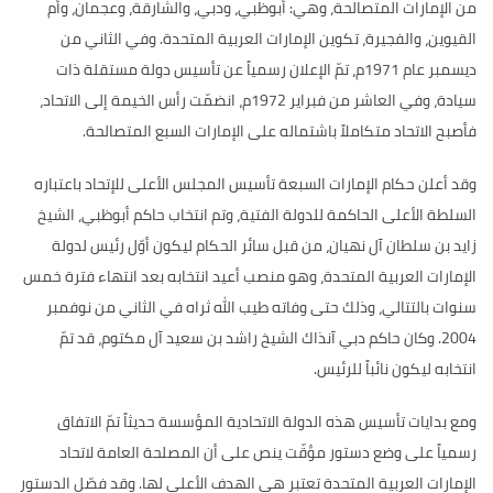
من الإمارات المتصالحة، وهي
:
أبوظبي، ودبي، والشارقة، وعجمان، وأم
القيوين، والفجيرة، تكوين الإمارات العربية المتحدة
.
وفي الثاني من
ديسمبر عام
1971
م، تمّ الإعلان رسمياً عن تأسيس دولة مستقلة ذات
سيادة، وفي العاشر من فبراير
1972
م، انضمّت رأس الخيمة إلى الاتحاد،
فأصبح الاتحاد متكاملاً باشتماله على الإمارات السبع المتصالحة
.
وقد أعلن حكام الإمارات السبعة تأسيس المجلس الأعلى للإتحاد باعتباره
السلطة الأعلى الحاكمة للدولة الفتية، وتم انتخاب حاكم أبوظبي، الشيخ
زايد بن سلطان آل نهيان، من قبل سائر الحكام ليكون أوّل رئيس لدولة
الإمارات العربية المتحدة، وهو منصب أعيد انتخابه بعد انتهاء فترة خمس
سنوات بالتتالي، وذلك حتى وفاته طيب الله ثراه في الثاني من نوفمبر
2004.
وكان حاكم دبي آنذاك الشيخ راشد بن سعيد آل مكتوم، قد تمّ
انتخابه ليكون نائباً للرئيس
.
ومع بدايات تأسيس هذه الدولة الاتحادية المؤسسة حديثاً تمّ الاتفاق
رسمياً على وضع دستور مؤقّت ينص على أن المصلحة العامة لاتحاد
الإمارات العربية المتحدة تعتبر هي الهدف الأعلى لها
.
وقد فصّل الدستور