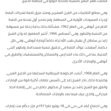
قصمت ظهر البعير بالنسبة لصناعة اللؤلؤ في منطقة الخليج
.
وفي مطلع الثلاثينات من القرن العشرين وصلت فرق تابعة لشركات النفط
لإجراء المسوحات الأولية في المنطقة، وتم تصدير أول شحنة من النفط
الخام من أبوظبي في العام
1962
، مشكّلة بذلك بداية رحلة غير مسبوقة
من التنمية والتطور
.
وفي أغسطس
1966
، أختير المغفور له بإذن الشيخ
زايد بن سلطان آل نهيان طيب الله ثراه حاكماً لإمارة أبوظبي، وفي ظل
حكمه، أسهمت عوائد النفط في تحقيق تنمية مستدامة، وتطوير البنى
التحتية، بما في ذلك بناء المدارس، والمساكن والمستشفيات والطرق في
أبوظبي والإمارات الأخرى
.
وفي العام
1968
، أعلنت الحكومة البريطانية انسحابها من الخليج العربي
.
وكنتيجة لذلك، بادر الشيخ زايد إلى تأسيس علاقات أكثرة قوة بين الإمارات،
واتفق مع الشيخ راشد بن سعيد آل مكتوم، حاكم دبي على إقامة اتحاد
فيدرالي، والذي عرف فيما بعد بالإمارات المتصالحة
.
وفي اجتماعٍ عُقد في دبي في
18
يوليو عام
1971
م، قرّر حكّام ست إمارات