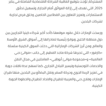
المشتركة، تُوّجت بتوقيع اتفاقية الشراكة الاقتصادية الشاملة في يناير
2025، التي تهدف إلى إزالة العوائق أمام التجارة، وتسهيل تدفّق
الاستثمارات، وتعزيز التعاون بين القطاعين الخاصين، وخلق فرص تجارية
لشركات البلدين.
ورسخت الإمارات خلال عقود موقعها كأحد أكبر شركاء كينيا التجاريين بين
دول منطقة الخليج، وبوابةٍ رئيسية لصادراتها إلى أسواق الشرق الأوسط
والعالم، ومن أبرز الشركات الإماراتية التي دخلت السوق الكينية سلسلة
«كارفور» التي تديرها شركة ماجد الفطيم، إلى جانب «موانئ دبي
العالمية» و«مجموعة موانئ أبوظبي» العاملتين في مجال النقل
والخدمات اللوجستية وتيسير التبادل التجاري. كما تسهم عدة ناقلات جوية
في تعزيز الربط الجوي وحركة السفر ونقل البضائع بين البلدين، منها طيران
الإمارات وفلاي دبي والعربية للطيران والاتحاد للطيران والخطوط الجوية
الكينية.