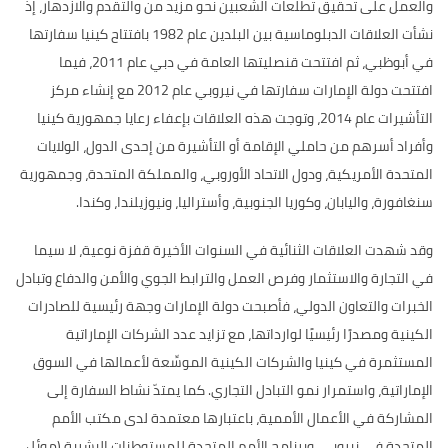
والعمل على تحقيق تطلّعات الشعبين نحو مزيد من والتقدم والازدهار، إذ
نشأت العلاقات الدبلوماسية بين البلدين عام 1982 بافتتاح كينيا سفارتها
في أبوظبي، ثم افتتحت قنصليتها العامة في دبي عام 2011، فيما
افتتحت دولة الإمارات سفارتها في نيروبي عام 2012 مع إنشاء مركز
التأشيرات عام 2014، وتوجت هذه العلاقات بإعفاء رعايا جمهورية كينيا
وأفراد أسرهم من حاملي الإقامة أو التأشيرة من إحدى الدول، الولايات
المتحدة الأمريكية، ودول الاتحاد الأوروبي، والمملكة المتحدة، وجمهورية
سنغافورة، واليابان، وكوريا الجنوبية، وأستراليا، ونيوزيلندا، وكندا.
وقد شهدت العلاقات الثنائية في السنوات الأخيرة قفزة نوعية، لا سيما
في التجارة والاستثمار وفرص العمل والترابط الجوي والأمن والدفاع وتبادل
الخبرات والتعاون الدولي، فأصبحت دولة الإمارات وجهة رئيسية للصادرات
الكينية ومصدرًا رئيسيًا لوارداتها، مع تزايد عدد الشركات الإماراتية
المستثمرة في كينيا والشركات الكينية الموسِّعة لأعمالها في السوق
الإماراتية، واستمرار نمو التبادل التجاري. كما يمتدّ نشاط السفارة إلى
المشاركة في الأعمال الأممية، باعتبارها معتمدة لدى مكتب الأمم
المتحدة في نيروبي، وبرنامج الأمم المتحدة للمستوطنات البشرية (موئل