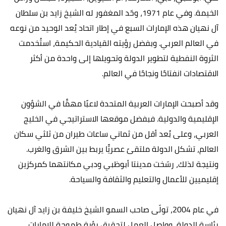
الخيمة. وفي عام 1971، وحّد المغفور له الشيخ زايد بن سلطان
آل نهيان هذه الإمارات السبع في إطار اتحاد يُعد الوحيد من نوعه
في العالم العربي. وبفضل رؤيته القيادية الحكيمة، استُخدمت
الثروة النفطية لتطوير الدولة وتحويلها إلى واحدة من أكثر
الاقتصادات انفتاحًا ونجاحًا في العالم.
وقد أصبحت الإمارات العربية المتحدة لاعبًا مهمًّا في الشؤون
الإقليمية والدولية. فبفضل موقعها الاستراتيجي في الخليج
العربي، وعلى بُعد أقل من ثماني ساعات طيران من ثلثي سكان
العالم، تشكل الدولة ملتقىً عصريًّا يربط بين الشرق والغرب.
ونتيجة لذلك، رسّخت مدينتا أبوظبي ودبي مكانتهما كمركزين
إقليميين للأعمال والتعليم والثقافة والسياحة.
في عام 2004، تولّى صاحب السمو الشيخ خليفة بن زايد آل نهيان
رئاسة الدولة، وواصل العمل لتحقيق رؤية طموحة للإمارات.