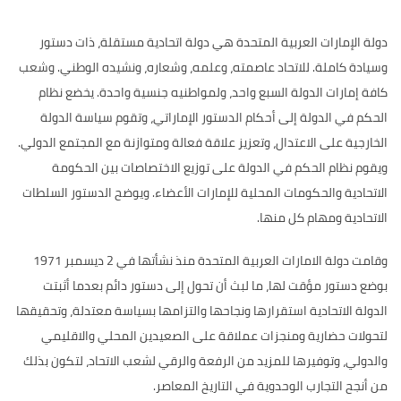
دولة الإمارات العربية المتحدة هي دولة اتحادية مستقلة، ذات دستور
وسيادة كاملة. للاتحاد عاصمته، وعلمه، وشعاره، ونشيده الوطني. وشعب
كافة إمارات الدولة السبع واحد، ولمواطنيه جنسية واحدة. يخضع نظام
الحكم في الدولة إلى أحكام الدستور الإماراتي، وتقوم سياسة الدولة
الخارجية على الاعتدال، وتعزيز علاقة فعالة ومتوازنة مع المجتمع الدولي.
ويقوم نظام الحكم في الدولة على توزيع الاختصاصات بين الحكومة
الاتحادية والحكومات المحلية للإمارات الأعضاء. ويوضح الدستور السلطات
الاتحادية ومهام كل منها.
وقامت دولة الامارات العربية المتحدة منذ نشأتها في 2 ديسمبر 1971
بوضع دستور مؤقت لها، ما لبث أن تحول إلى دستور دائم بعدما أثبتت
الدولة الاتحادية استقرارها ونجاحها والتزامها بسياسة معتدلة، وتحقيقها
لتحولات حضارية ومنجزات عملاقة على الصعيدين المحلي والاقليمي
والدولي، وتوفيرها للمزيد من الرفعة والرقي لشعب الاتحاد، لتكون بذلك
من أنجح التجارب الوحدوية في التاريخ المعاصر.