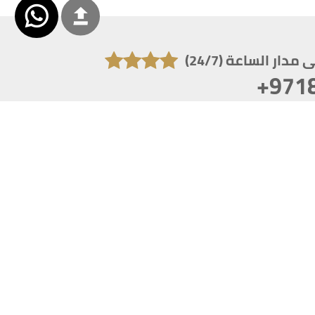
دار الساعة (24/7)
+971
تكون دقة الشاشة 1920x1080
 انترنت اكسبلورر 10.0+ ،فاير فوكس ، كروم