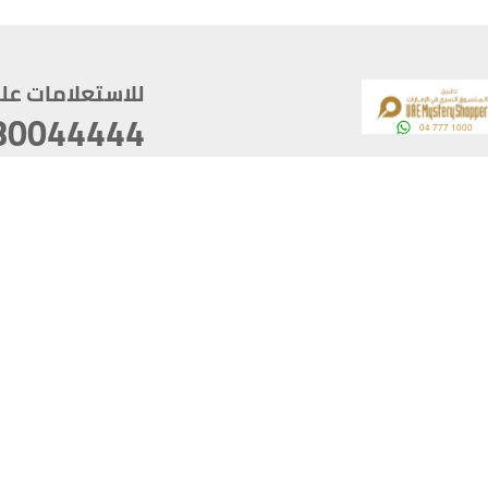
للاستعلامات على م
80044444
وقع
سخ
ؤولية
أغسطس 06, 2026 09:53:41
آخر تحديث
خصوصية
أفضل تصفح للموقع يتوجب أن 
كام
يدعم الموقع أحدث إصدار من متصفحات
ذية الرقمية