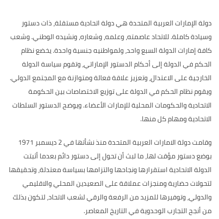
دولة الإمارات العربية المتحدة هي دولة اتحادية مستقلة، ذات دستور
وسيادة كاملة. للاتحاد عاصمته، وعلمه، وشعاره، ونشيده الوطني. وشعب
كافة إمارات الدولة السبع واحد، ولمواطنيه جنسية واحدة. يخضع نظام
الحكم في الدولة إلى أحكام الدستور الإماراتي، وتقوم سياسة الدولة
الخارجية على الاعتدال، وتعزيز علاقة فعالة ومتوازنة مع المجتمع الدولي.
ويقوم نظام الحكم في الدولة على توزيع الاختصاصات بين الحكومة
الاتحادية والحكومات المحلية للإمارات الأعضاء. ويوضح الدستور السلطات
الاتحادية ومهام كل منها.
وقامت دولة الامارات العربية المتحدة منذ نشأتها في 2 ديسمبر 1971
بوضع دستور مؤقت لها، ما لبث أن تحول إلى دستور دائم بعدما أثبتت
الدولة الاتحادية استقرارها ونجاحها والتزامها بسياسة معتدلة، وتحقيقها
لتحولات حضارية ومنجزات عملاقة على الصعيدين المحلي والاقليمي
والدولي، وتوفيرها للمزيد من الرفعة والرقي لشعب الاتحاد، لتكون بذلك
من أنجح التجارب الوحدوية في التاريخ المعاصر.