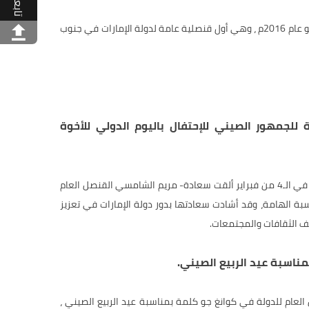
تابعنا
تأسست القنصلية العامة في شهر يونيو عام 2016م ، وهي أول قنصلية عامة لدولة الإمارات في جنوب
للجمهور الصيني للإحتفال باليوم الدولي للأخوة
للإحتفال باليوم الدولي للأخوة الإنسانية في الـ4 من فبراير ألقت سعادة- مريم الشامسي القنصل العام
بة الهامة، وقد أشادت سعادتها بدور دولة الإمارات في تعزيز
لف الثقافات والمجتمعات.
ناسبة عيد الربيع الصيني.
عام للدولة في كوانغ جو كلمة بمناسبة عيد الربيع الصيني ،