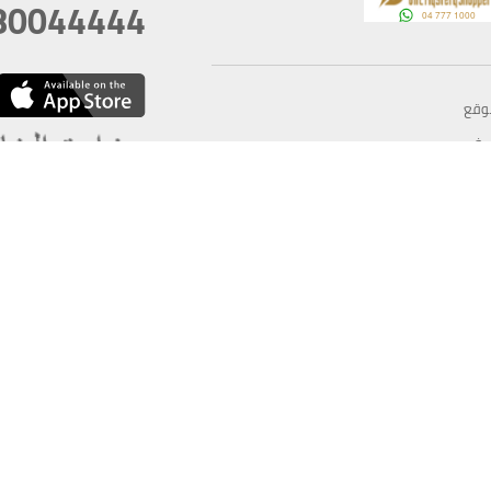
80044444
وقع
سخ
ؤولية
أغسطس 09, 2026 13:12:13
آخر تحديث
خصوصية
أفضل تصفح للموقع يتوجب أن 
كام
يدعم الموقع أحدث إصدار من متصفحات
ذية الرقمية