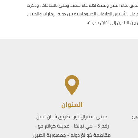
ق بعام التنين وتمنت لهم عام سعيد وملئ بالنجاحات ، وذكرت
عام 2024 يأتي إحتفالاً بمرور 40 عام على تأسيس العلاقات الدبلوماسية بين دولة الإمارات والصين ،
بين البلدين إلى آفاق جديدة.
العنوان
gu
مبنى سنترال تور- طريق شيان تسن
رقم 5 - حي تيانخا - مدينة كوانغ جو -
مقاطعة كوانغ دونغ - جمهورية الصين