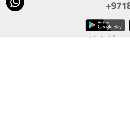
+971
تكون دقة الشاشة 1920x1080
 انترنت اكسبلورر 10.0+ ،فاير فوكس ، كروم