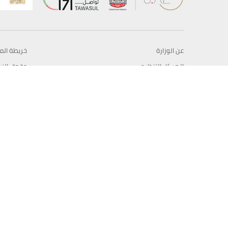
عن الوزارة
خريطة الم
الهيكل التنظيمي
حقوق الن
وعد حكومة دولة الإمارات لخدمات المستقبل
إخلاء المس
برنامج وزارة الخارجية للبعثات الدراسية
سياسة ال
وظائف
شروط وأح
بيان النفا
تواصل مع الوزارة
© حقوق النشر 2026 وزارة الخارجية