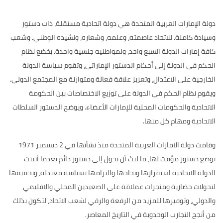
دولة الإمارات العربية المتحدة هي دولة اتحادية مستقلة، ذات دستور
وسيادة كاملة. للاتحاد عاصمته، وعلمه، وشعاره، ونشيده الوطني. وشعب
كافة إمارات الدولة السبع واحد، ولمواطنيه جنسية واحدة. يخضع نظام
الحكم في الدولة إلى أحكام الدستور الإماراتي، وتقوم سياسة الدولة
الخارجية على الاعتدال، وتعزيز علاقة فعالة ومتوازنة مع المجتمع الدولي.
ويقوم نظام الحكم في الدولة على توزيع الاختصاصات بين الحكومة
الاتحادية والحكومات المحلية للإمارات الأعضاء. ويوضح الدستور السلطات
الاتحادية ومهام كل منها.
وقامت دولة الامارات العربية المتحدة منذ نشأتها في 2 ديسمبر 1971
بوضع دستور مؤقت لها، ما لبث أن تحول إلى دستور دائم بعدما أثبتت
الدولة الاتحادية استقرارها ونجاحها والتزامها بسياسة معتدلة، وتحقيقها
لتحولات حضارية ومنجزات عملاقة على الصعيدين المحلي والاقليمي
والدولي، وتوفيرها للمزيد من الرفعة والرقي لشعب الاتحاد، لتكون بذلك
من أنجح التجارب الوحدوية في التاريخ المعاصر.