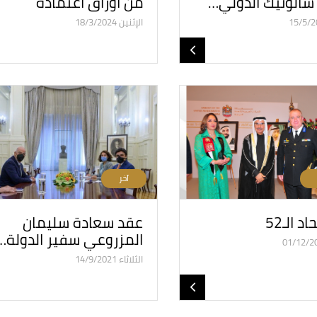
الونيك الدولي…
من أوراق اعتماده
الإثنين 18/3/2024
آخر
د الـ52
عقد سعادة سليمان
المزروعي سفير الدولة…
الثلاثاء 14/9/2021