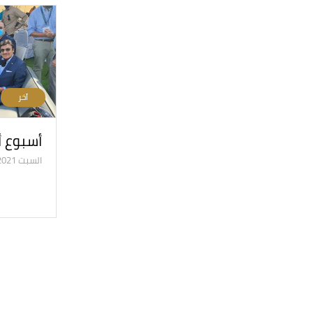
آخر
أسبوع أث
السبت 04/9/2021