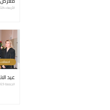
معرض س
الأربعاء 15/5/2024
احتفالات
عيد الاتحا
الجمعة 01/12/2023