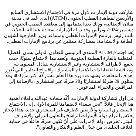
شاركت دولة الإمارات لأول مرة في الاجتماع الاستشاري السابع
والأربعين لمعاهدة القطب الجنوبي (ATCM) الذي عُقد في مدينة
ميلان الإيطالية، وذلك بعد انضمامها إلى معاهدة القطب الجنوبي في
ديسمبر 2024، وترأس وفد دولة الإمارات سعادة عبدالله بالعلاء،
نائب رئيس برنامج الإمارات القطبي ومساعد وزير الخارجية لشؤون
الطاقة والاستدامة، بمشاركة ممثلين عن برنامج الإمارات القطبي.
‎يُعد اجتماع ATCM المنتدى الرئيسي للتعاون الدولي بشأن القضايا
المتعلقة بالقارة القطبية الجنوبية، ويُعقد هذا الاجتماع سنويًا، حيث
يجمع الأطراف الاستشارية وغير الاستشارية لتبادل المعلومات،
ومناقشة القضايا ذات الاهتمام المشترك، واقتراح التدابير التي تُعزز
أهداف المعاهدة، وشهدت دورة هذا العام مشاركة أكثر من 400 وفد
يمثلون 29 طرفًا استشاريًا و28 طرفًا غير استشاري، بالإضافة إلى
المراقبين والخبراء المدعوين.
‎في أول مُشاركة لدولة الإمارات، أكّد سعادة عبدالله بالعلاء أهمية
هذا الإنجاز قائلاً: "نحن سعداء لانضمامنا للمرة الأولى إلى الاجتماع
الاستشاري السابع والأربعين كطرف غير استشاري جديد، هذا الإنجاز
يعكس التزام دولة الإمارات الراسخ بالتعاون الدولي والإشراف
البيئي، تحرص دولة الإمارات على أنّ تكون طرفًا فاعلًا في حماية
الغلاف الجليدي من خلال العلم والابتكار والتعاون".