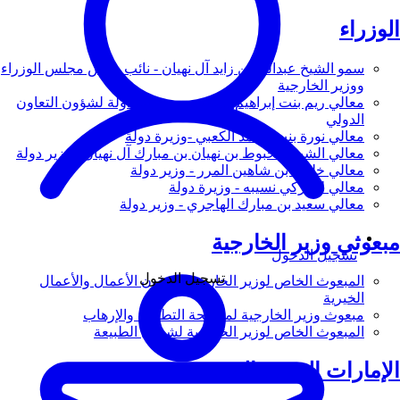
الوزراء
سمو الشيخ عبدالله بن زايد آل نهيان - نائب رئيس مجلس الوزراء
ووزير الخارجية
معالي ريم بنت إبراهيم الهاشمي - وزيرة دولة لشؤون التعاون
الدولي
معالي نورة بنت محمد الكعبي -وزيرة دولة
معالي الشيخ شخبوط بن نهيان بن مبارك آل نهيان - وزير دولة
معالي خليفة بن شاهين المرر - وزير دولة
معالي لانا زكي نسيبه - وزيرة دولة
معالي سعيد بن مبارك الهاجري - وزير دولة
مبعوثي وزير الخارجية
تسجيل الدخول
تسجيل الدخول
المبعوث الخاص لوزير الخارجية لشؤون الأعمال والأعمال
الخيرية
مبعوث وزير الخارجية لمكافحة التطرف والإرهاب
المبعوث الخاص لوزير الخارجية لشؤون الطبيعة
الإمارات العربية المتحدة