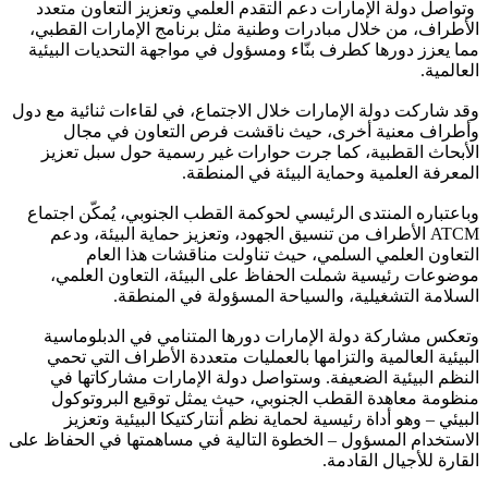
‎ وتواصل دولة الإمارات دعم التقدم العلمي وتعزيز التعاون متعدد
الأطراف، من خلال مبادرات وطنية مثل برنامج الإمارات القطبي،
مما يعزز دورها كطرف بنّاء ومسؤول في مواجهة التحديات البيئية
العالمية.
‎وقد شاركت دولة الإمارات خلال الاجتماع، في لقاءات ثنائية مع دول
وأطراف معنية أخرى، حيث ناقشت فرص التعاون في مجال
الأبحاث القطبية، كما جرت حوارات غير رسمية حول سبل تعزيز
المعرفة العلمية وحماية البيئة في المنطقة.
‎وباعتباره المنتدى الرئيسي لحوكمة القطب الجنوبي، يُمكّن اجتماع
ATCM الأطراف من تنسيق الجهود، وتعزيز حماية البيئة، ودعم
التعاون العلمي السلمي، حيث تناولت مناقشات هذا العام
موضوعات رئيسية شملت الحفاظ على البيئة، التعاون العلمي،
السلامة التشغيلية، والسياحة المسؤولة في المنطقة.
‎وتعكس مشاركة دولة الإمارات دورها المتنامي في الدبلوماسية
البيئية العالمية والتزامها بالعمليات متعددة الأطراف التي تحمي
النظم البيئية الضعيفة. وستواصل دولة الإمارات مشاركاتها في
منظومة معاهدة القطب الجنوبي، حيث يمثل توقيع البروتوكول
البيئي – وهو أداة رئيسية لحماية نظم أنتاركتيكا البيئية وتعزيز
الاستخدام المسؤول – الخطوة التالية في مساهمتها في الحفاظ على
القارة للأجيال القادمة.