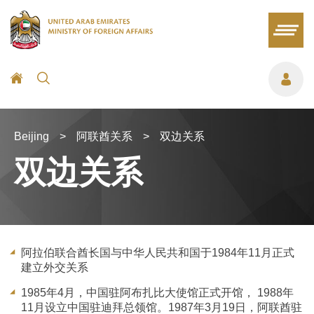
Beijing
>
阿联酋关系
>
双边关系
双边关系
阿拉伯联合酋长国与中华人民共和国于1984年11月正式
建立外交关系
1985年4月，中国驻阿布扎比大使馆正式开馆， 1988年
11月设立中国驻迪拜总领馆。1987年3月19日，阿联酋驻