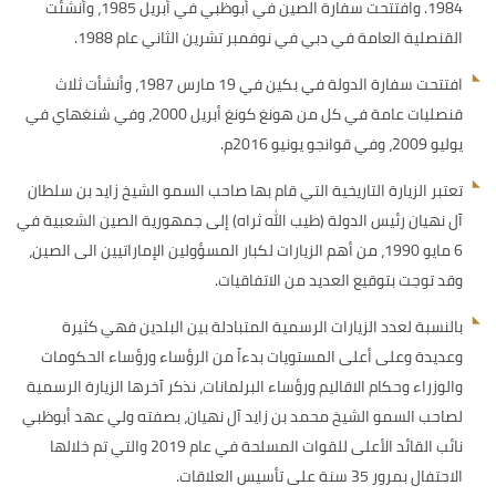
1984. وافتتحت سفارة الصين في أبوظبي في أبريل 1985، وأنشئت
القنصلية العامة في دبي في نوفمبر تشرين الثاني عام 1988.
افتتحت سفارة الدولة في بكين في 19 مارس 1987، وأنشأت ثلاث
قنصليات عامة في كل من هونغ كونغ أبريل 2000، وفي شنغهاي في
يوليو 2009، وفي قوانجو يونيو 2016م.
تعتبر الزيارة التاريخية التي قام بها صاحب السمو الشيخ زايد بن سلطان
آل نهيان رئيس الدولة (طيب الله ثراه) إلى جمهورية الصين الشعبية في
6 مايو 1990، من أهم الزيارات لكبار المسؤولين الإماراتيين الى الصين،
وقد توجت بتوقيع العديد من الاتفاقيات.
بالنسبة لعدد الزيارات الرسمية المتبادلة بين البلدين فهي كثيرة
وعديدة وعلى أعلى المستويات بدءاً من الرؤساء ورؤساء الحكومات
والوزراء وحكام الاقاليم ورؤساء البرلمانات، نذكر آخرها الزيارة الرسمية
لصاحب السمو الشيخ محمد بن زايد آل نهيان، بصفته ولي عهد أبوظبي
نائب القائد الأعلى للقوات المسلحة في عام 2019 والتي تم خلالها
الاحتفال بمرور 35 سنة على تأسيس العلاقات.