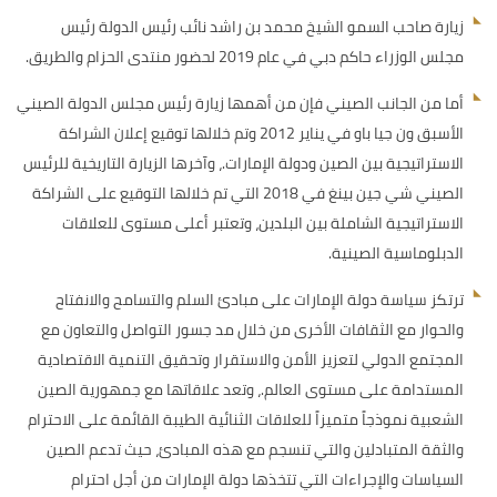
زيارة صاحب السمو الشيخ محمد بن راشد نائب رئيس الدولة رئيس
مجلس الوزراء حاكم دبي في عام 2019 لحضور منتدى الحزام والطريق.
أما من الجانب الصيني فإن من أهمها زيارة رئيس مجلس الدولة الصيني
الأسبق ون جيا باو في يناير 2012 وتم خلالها توقيع إعلان الشراكة
الاستراتيجية بين الصين ودولة الإمارات.، وآخرها الزيارة التاريخية للرئيس
الصيني شي جين بينغ في 2018 التي تم خلالها التوقيع على الشراكة
الاستراتيجية الشاملة بين البلدين، وتعتبر أعلى مستوى للعلاقات
الدبلوماسية الصينية.
ترتكز سياسة دولة الإمارات على مبادئ السلم والتسامح والانفتاح
والحوار مع الثقافات الأخرى من خلال مد جسور التواصل والتعاون مع
المجتمع الدولي لتعزيز الأمن والاستقرار وتحقيق التنمية الاقتصادية
المستدامة على مستوى العالم.، وتعد علاقاتها مع جمهورية الصين
الشعبية نموذجاً متميزاً للعلاقات الثنائية الطيبة القائمة على الاحترام
والثقة المتبادلين والتي تنسجم مع هذه المبادئ، حيث تدعم الصين
السياسات والإجراءات التي تتخذها دولة الإمارات من أجل احترام