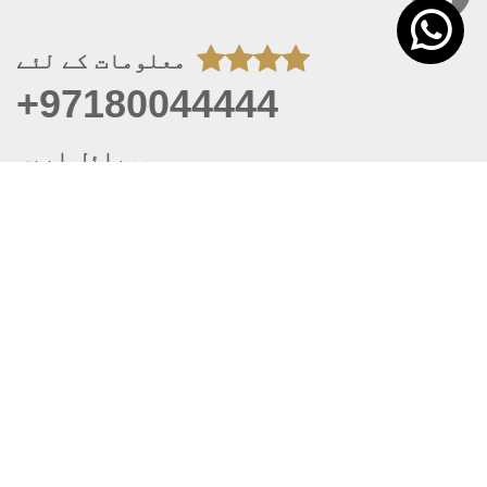
معلومات کے لئے
+97180044444
موبائل ایپس