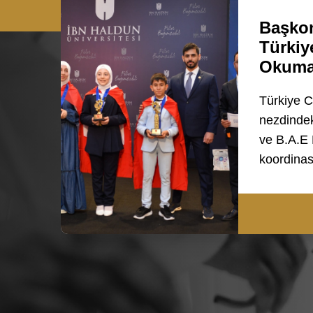
Başkon
Türkiy
Okum
Türkiye C
nezdindek
ve B.A.E
koordin