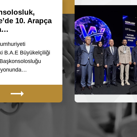
solosluk,
e’de 10. Arapça
a…
umhuriyeti
i B.A.E Büyükelçiliği
 Başkonsolosluğu
asyonunda…