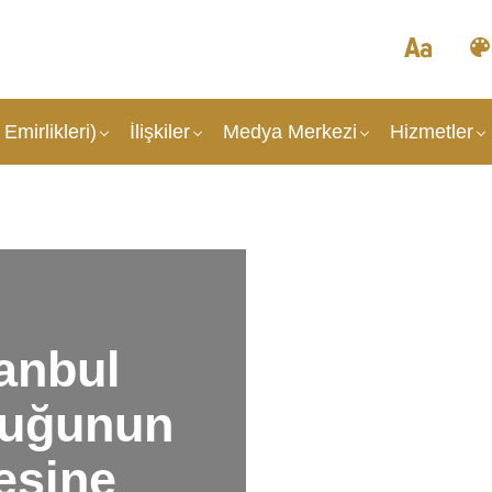
Emirlikleri)
İlişkiler
Medya Merkezi
Hizmetler
tanbul
luğunun
esine