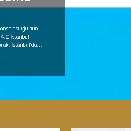
şkonsolosluğu’nun
.A.E İstanbul
arak, İstanbul’da…