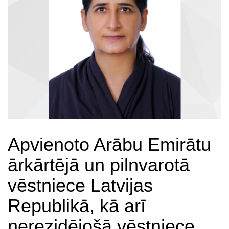
Apvienoto Arābu Emirātu
ārkārtējā un pilnvarotā
vēstniece Latvijas
Republikā, kā arī
nerezidējošā vēstniece