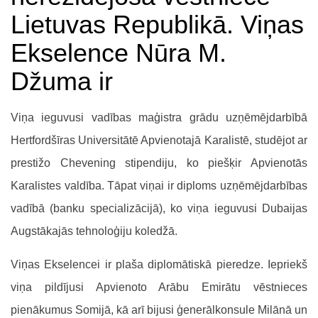
Lietuvas Republikā. Viņas
Ekselence Nūra M.
Džuma ir
Viņa ieguvusi vadības maģistra grādu uzņēmējdarbībā
Hertfordšīras Universitātē Apvienotajā Karalistē, studējot ar
prestižo Chevening stipendiju, ko piešķir Apvienotās
Karalistes valdība. Tāpat viņai ir diploms uzņēmējdarbības
vadībā (banku specializācijā), ko viņa ieguvusi Dubaijas
Augstākajās tehnoloģiju koledžā.
Viņas Ekselencei ir plaša diplomātiskā pieredze. Iepriekš
viņa pildījusi Apvienoto Arābu Emirātu vēstnieces
pienākumus Somijā, kā arī bijusi ģenerālkonsule Milānā un