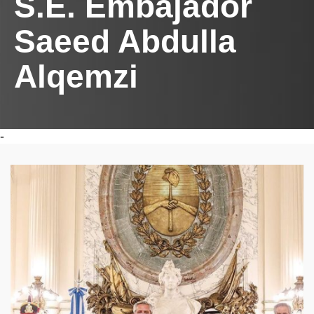
S.E. Embajador
Saeed Abdulla
Alqemzi
-