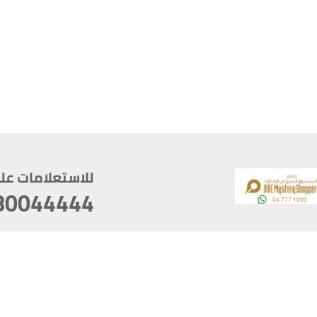
للاستعلامات على م
80044444
وقع
سخ
ؤولية