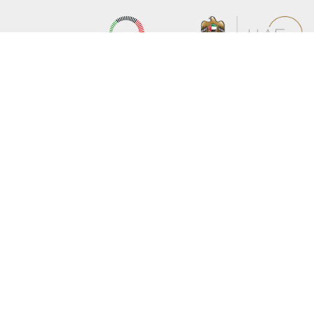
عن الوزارة
خريطة الموقع
الهيكل التنظيمي
حقوق النسخ
وعد حكومة دولة الإمارات لخدمات المستقبل
إخلاء المسؤولية
برنامج وزارة الخارجية للبعثات الدراسية
سياسة الخصوصية
وظائف
شروط وأحكام
بيان النفاذية الرقمية
تواصل مع الوزارة