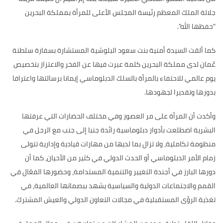
جلالة الملك المعظم رئيسة المجلس الأعلى للمرأة بمملكة البحرين
"حفظها الله".
كما ألقت السيدة أمنية بنت سعود البلوشية المستشارة بسفارة سلطنة
عُمان لدى مملكة البحرين كلمة عبرت فيها عن الفخر والاعتزاز بتخصيص
يوم عالمي للاحتفاء بالمرأة بالسلك الدبلوماسي إيمانا برسالتها واعترافا
بدورها وتقديرا لجهودها.
وأكدت أن المرأة على مر العصور وفي مختلف الحضارات التي عرفتها
البشرية اضطلعت بأدوار دبلوماسية رائدة جنبا إلى جنب مع الرجل في
منظومة تكاملية، ولا تزال بما لديها من مهارات قيادية وإدارية تتولى
زمام الأمر الدبلوماسي أو الحدث الدولي في كثير من الأحيان، كما أن
دورها البارز في أجندة التغيير والتنمية المستدامة، وحضورها الفعّال في
القمم والاجتماعات الدولية والسياسية يشهد ببصماتها العالمية، في
تغذية الرؤى المستقبلية في مجالات التعاون الدولي والعيش المشترك.