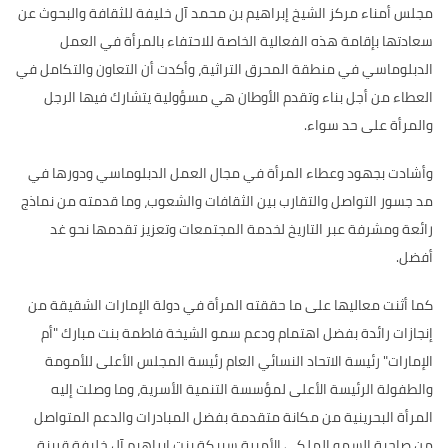
مجلس أمناء مركز الشيخ إبراهيم بن محمد آل خليفة للثقافة والبحوث عن
سعادتها بإقامة هذه الفعالية الخاصة للاحتفاء بالمرأة في العمل
الدبلوماسي في منطقة المحرق التراثية، وأكدت أن التعاون والتكامل في
العطاء من أجل بناء وتقدم الأوطان هي مسؤولية يتشارك فيها الرجل
والمرأة على حد سواء.
وأشادت بجهود وعطاء المرأة في مجال العمل الدبلوماسي ودورها في
مد جسور التواصل والتقارب بين الثقافات والشعوب، وما قدمته من نماذج
رائعة ومشرفة عبر التاريخ لخدمة المجتمعات وتعزيز تقدمها نحو غد
أفضل.
كما أثنت معاليها على ما حققته المرأة في دولة الإمارات الشقيقة من
إنجازات رائدة بفضل اهتمام ودعم سمو الشيخة فاطمة بنت مبارك "أم
الإمارات" رئيسة الاتحاد النسائي العام رئيسة المجلس الأعلى للأمومة
والطفولة الرئيسة الأعلى لمؤسسة التنمية الأسرية، وما وصلت إليه
المرأة البحرينية من مكانة متقدمة بفضل المبادرات والدعم المتواصل
من صاحبة السمو الملكي الأميرة سبيكة بنت إبراهيم آل خليفة قرينة