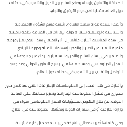
الصداقة والتعاون وإرساء وصنع السلام بين الدول والشعوب في مختلف
دول العالم. متمنيا لهن دوام التوفيق والنجاح.
وألقت السيدة موزة سعيد الهناوي رئيسة قسم الشؤون الاقتصادية
والسياسية والإعلامية بسفارة دولة الإمارات في المنامة، كلمة ترحيبية
في هذه المناسبة، أشارت خلالها إلى أن الاحتفال بهذا اليوم يمثل فرصة
مثمرة للتعبير عن الاعتزاز والفخر بإسهامات المرأة ودورها الريادي
والمتميز في إرساء السلام والأمن والاستقرار والرخاء عبر جهودها في
العمل الدبلوماسي، ومساهمتها في ترسيخ التعاون الدولي ومد جسور
التواصل والتقارب بين الشعوب في مختلف دول العالم.
وأشارت في هذا الصدد إلى الدبلوماسيات الإماراتيات اللاتي يساهمن بدور
محوري في تمثيل الدبلوماسية الإماراتية وتعزيز مكانتها على الساحة
الدولية، من خلال النهوض بمسؤوليات العمل الدبلوماسي سواء في
وزارة الخارجية أو في سفارات الدولة وبعثاتها الدبلوماسية في الخارج.
وفي كلمتها أعربت معالي الشيخة مي بنت محمد آل خليفة رئيسة