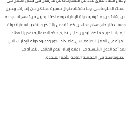
وخلال اللقاء تطرق عدد من المشاركات عن تجاربهن في مجال العمل في
السلك الدبلوماسي، وما حققناه طوال مسيرة عملهن من إنجازات، وعبرن
عن إشادتهن بما توفره دولة الإمارات ومملكة البحرين من تسهيلات ودعم
ومساندة لإنجاح مهام عملهن، كما تقدمن بالشكر والتقدير لسفارة دولة
الإمارات لدى مملكة البحرين على تنظيم هذه الاحتفالية تقديرا لعطاء
المرأة في العمل الدبلوماسي، وامتدادا لدور وجهود دولة الإمارات التي
تعد أحد الدول الرئيسية في رعاية إقرار اليوم العالمي للمرأة في
الدبلوماسية في الجمعية العامة للأمم المتحدة.