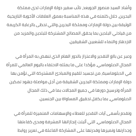
وأشاد السيد منصور الجويعد، نائب سفير دولة الإمارات لدى مملكة
البحرين، خلال كلمته في هذه المناسبة بعمق العلاقات الأخوية التاريخية
الوثيقة بين دولة الإمارات ومملكة البحرين والتي تحظى بالرعاية الكريمة
من قيادتي البلدين بما يحقق المصالح المشتركة للبلدين والمزيد من
الازدهار والنماء للشعبين الشقيقين.
وعبر عن بالغ التقدير والاعتزاز بالدور الهام الذي تنهض به المرأة في
المجال الدبلوماسي، مؤكدا على ما يمثله الاحتفاء باليوم العالمي للمرأة
في الدبلوماسية، من تجسيد للقيم والمبادئ المشتركة التي تؤمن بها
دولة الإمارات ومملكة البحرين الشقيقة من أجل مواصلة جهود تمكين
المرأة وترسيخ دورها في جميع المجالات بما في ذلك المجال
الدبلوماسي، بما يكفل تحقيق المساواة بين الجنسين.
وتقدم بأسمى آيات التقدير للعطاء والإسهامات المتميزة للمرأة في
المجال الدبلوماسي، التي أثبتت إنجازاتها المشرفة ومدى كفاءتها
وجدارتها وتميزها وقدرتها على المشاركة الفاعلة في تعزيز روابط