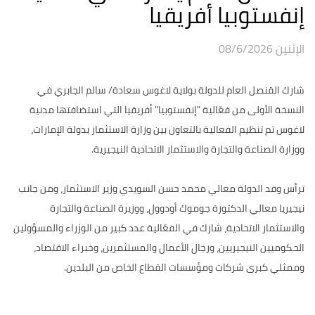
إنفستوبيا أفريقيا
الإثنين 08/6/2026
شارك القنصل العام للدولة بولاية لاغوس سعادة/ سالم الجابري في
النسخة الأولى من فعّالية "إنفستوبيا" أفريقيا التي استضافتها مدنية
لاغوس تم تنظيم الفعالية بالتعاون بين وزارة الاستثمار بدولة الإمارات،
ووزارة الصناعة والتجارة والاستثمار الاتحادية النيجيرية.
ترأس وفد الدولة معالي محمد حسن السويدي وزير الاستثمار، ومن جانب
نيجيريا معالي الدكتورة جوموك أودوول، ووزيرة الصناعة والتجارة
والاستثمار الاتحادية، شارك في الفعّالية عدد كبير من الوزراء والمسؤولين
الحكوميين النيجيريين، ورجال الأعمال والمستثمرين، وخبراء الاقتصاد،
وممثلي كبرى شركات ومؤسسات القطاع الخاص من البلدين.