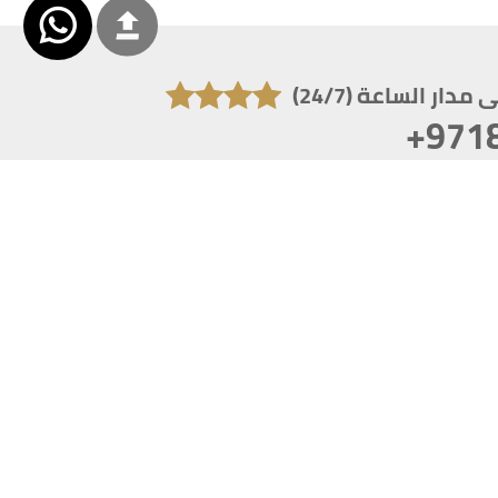
دار الساعة (24/7)
+971
تكون دقة الشاشة 1920x1080
 انترنت اكسبلورر 10.0+ ،فاير فوكس ، كروم