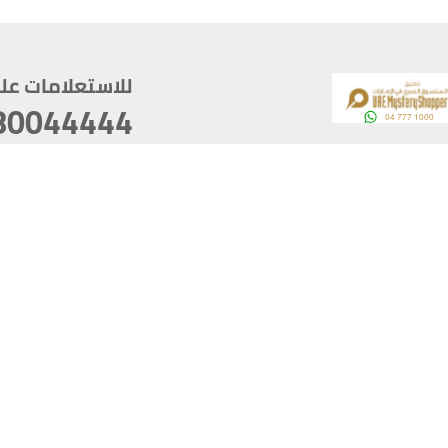
للاستعلامات على م
80044444
وقع
سخ
ؤولية
أغسطس 09, 2026 01:27:04
آخر تحديث
خصوصية
أفضل تصفح للموقع يتوجب أن 
كام
يدعم الموقع أحدث إصدار من متصفحات
ذية الرقمية