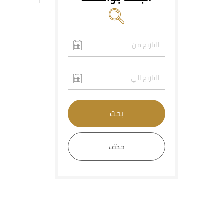
بحث
حذف