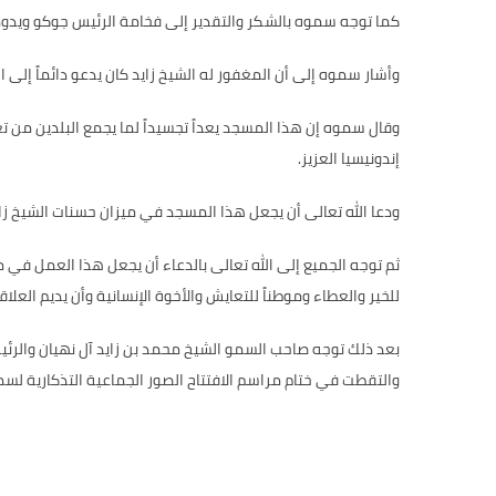
كما توجه سموه بالشكر والتقدير إلى فخامة الرئيس جوكو ويدودو 
وأشار سموه إلى أن المغفور له الشيخ زايد كان يدعو دائماً إلى 
وقال سموه إن هذا المسجد يعداً تجسيداً لما يجمع البلدين من ت
إندونيسيا العزيز.
ودعا الله تعالى أن يجعل هذا المسجد في ميزان حسنات الشيخ زايد 
ثم توجه الجميع إلى الله تعالى بالدعاء أن يجعل هذا العمل في 
للخير والعطاء وموطناً للتعايش والأخوة الإنسانية وأن يديم العلاقا
بعد ذلك توجه صاحب السمو الشيخ محمد بن زايد آل نهيان والرئيس
والتقطت في ختام مراسم الافتتاح الصور الجماعية التذكارية لسم