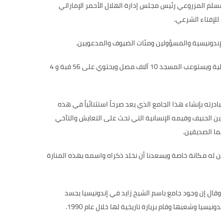
لم المزروعي رئيس مجلس إدارة الهلال الأحمر الإماراتي
للإفتاء الشرعي.
لإندونيسية والمسؤولين ومئات الضيوف والمدعويين.
ويعد الجامع نسخة مماثلة لجامع الشيخ زايد الكبير في أبوظبي مع إضافة بعض التصاميم والزخارف التقليدية الإندونيسية واستخدام المواد المحلية ويستوعب المسجد 10 آلاف مصل ويحتوي على 56 قبة و 4
ته بإنشاء هذا الجامع الذي يعد صرحاً استثنائياً في هذه
ين الحنيف وقيمه الإنسانية التي تحث على التعايش والتآخي
ما الصديقين.
كن له مكانة خاصة ويسعدنا أن نخلد ذكراه واسمه بهذه المنارة
وقال إن وجود جامع باسم الشيخ زايد في إندونيسيا يجسد
يا وشعبها وقام بزيارة تاريخية لها خلال عام 1990.