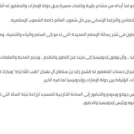
لما أبداه من مشاعر طيبة وكلمات معبرة بحق دولة الإمارات والمغفور له الشيخ 
التضامن والترابط الإنساني بين كل شعوب العالم خاصة الشعوب الإسلامية.
عاون في نشر رسالة الإسلام الصحيحة التي تدعو إلى السلام والبناء والتنمية.
.. وأن يوفق إندونيسيا إلى مزيد من التطور والتقدم .. ويديم المحبة والعلاقات ا
ميزان حسنات المغفور له الشيخ زايد بن سلطان آل نهيان “طيب الله ثراه” ويبار
ت الوثيقة بين دولة الإمارات وإندونيسيا لما فيه الخير.
 جوكو ويدودو والحضور إلى الساحة الخارجية للمسجد لزراعة نبتة السالا التي ت
وه ورئيس إندونيسيا والحضور.