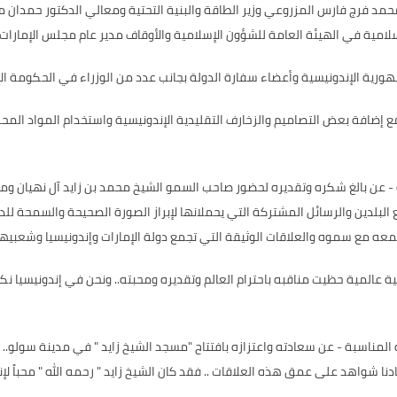
د فرج فارس المزروعي وزير الطاقة والبنية التحتية ومعالي الدكتور حمدان مس
لامية في الهيئة العامة للشؤون الإسلامية والأوقاف مدير عام مجلس الإمارات 
ورية الإندونيسية وأعضاء سفارة الدولة بجانب عدد من الوزراء في الحكومة ا
عن بالغ شكره وتقديره لحضور صاحب السمو الشيخ محمد بن زايد آل نهيان ومبادر
 البلدين والرسائل المشتركة التي يحملانها لإبراز الصورة الصحيحة والسمحة للد
ي تجمعه مع سموه والعلاقات الوثيقة التي تجمع دولة الإمارات وإندونيسيا وشعبيه
ية عالمية حظيت مناقبه باحترام العالم وتقديره ومحبته.. ونحن في إندونيسيا ن
المناسبة - عن سعادته واعتزازه بافتتاح "مسجد الشيخ زايد " في مدينة سولو.. 
شواهد على عمق هذه العلاقات .. فقد كان الشيخ زايد " رحمه الله " محباً لإندونيس