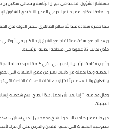
مستشار الشؤون الخاصة في ديوان الرئاسة و معالي سهيل بن محم
وسعادة الدكتور عمر حبتور الدرعي المدير التنفيذي للشؤون الإس
كما حضره سعادة عبدالله سالم الظاهري سفير الدولة لدى الجمه
مآذن بجانب 32 عموداً في منطقة الصلاة الرئيسية.
وأعرب فخامة الرئيس الإندونيسي - في كلمة له بهذه المناسبة - 
المدينة وبما يحمله من دلالات تعبر عن عمق العلاقات التي تجمع
والتعاون والبناء .. مبدياً اعتزازه بعلاقات الصداقة الخاصة الت
وقال فخامته : " إننا نعتز بأن يحمل هذا الصرح اسم شخصية إنسان
الدينية".
من جانبه عبر صاحب السمو الشيخ محمد بن زايد آل نهيان - بهذه 
خصوصية العلاقات التي تجمع البلدين والحرص على أن نترك لأحفادنا 