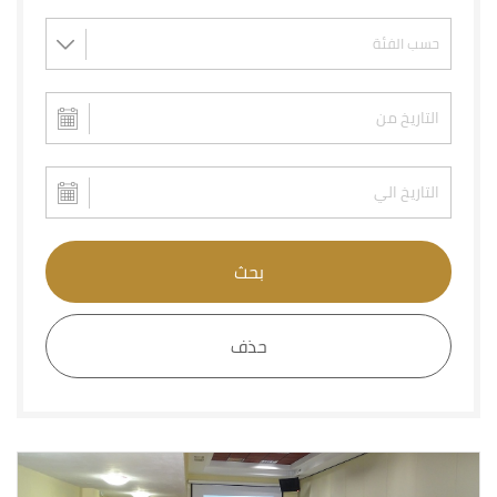
بحث
حذف