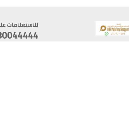
للاستعلامات على م
80044444
وقع
سخ
ؤولية
أغسطس 08, 2026 14:11:24
آخر تحديث
خصوصية
أفضل تصفح للموقع يتوجب أن 
كام
يدعم الموقع أحدث إصدار من متصفحات
ذية الرقمية