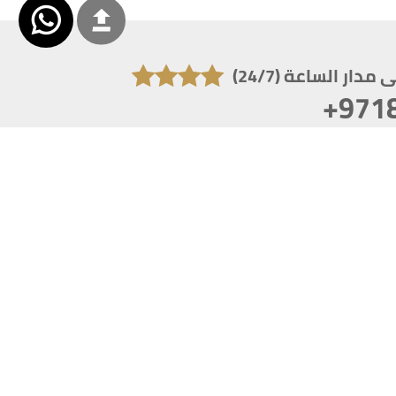
دار الساعة (24/7)
+971
تكون دقة الشاشة 1920x1080
 انترنت اكسبلورر 10.0+ ،فاير فوكس ، كروم